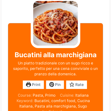
Bucatini alla marchigiana
Un piatto tradizionale con un sugo ricco e
saporito, perfetto per una cena conviviale o un
pranzo della domenica.
Print
Pin
Rate
Course:
Pasta, Primo
Cuisine:
Italiana
Keyword:
Bucatini, comfort food, Cucina
Italiana, Pasta alla marchigiana, Sugo