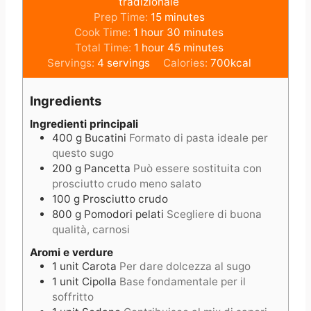
tradizionale
m
Prep Time:
15
minutes
h
i
m
Cook Time:
1
hour
30
minutes
o
h
n
m
i
Total Time:
1
hour
45
minutes
u
o
u
i
n
Servings:
4
servings
Calories:
700
kcal
r
u
t
n
u
r
e
u
t
Ingredients
s
t
e
e
s
Ingredienti principali
400
g
Bucatini
Formato di pasta ideale per
s
questo sugo
200
g
Pancetta
Può essere sostituita con
prosciutto crudo meno salato
100
g
Prosciutto crudo
800
g
Pomodori pelati
Scegliere di buona
qualità, carnosi
Aromi e verdure
1
unit
Carota
Per dare dolcezza al sugo
1
unit
Cipolla
Base fondamentale per il
soffritto