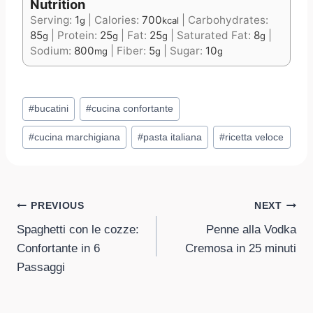
Nutrition
Serving:
1
|
Calories:
700
|
Carbohydrates:
g
kcal
85
|
Protein:
25
|
Fat:
25
|
Saturated Fat:
8
|
g
g
g
g
Sodium:
800
|
Fiber:
5
|
Sugar:
10
mg
g
g
Post
#
bucatini
#
cucina confortante
Tags:
#
cucina marchigiana
#
pasta italiana
#
ricetta veloce
Post
PREVIOUS
NEXT
Spaghetti con le cozze:
Penne alla Vodka
navigation
Confortante in 6
Cremosa in 25 minuti
Passaggi