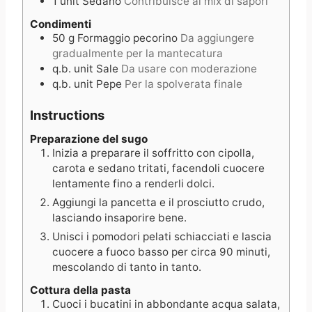
1
unit
Sedano
Contribuisce al mix di sapori
Condimenti
50
g
Formaggio pecorino
Da aggiungere
gradualmente per la mantecatura
q.b.
unit
Sale
Da usare con moderazione
q.b.
unit
Pepe
Per la spolverata finale
Instructions
Preparazione del sugo
Inizia a preparare il soffritto con cipolla,
carota e sedano tritati, facendoli cuocere
lentamente fino a renderli dolci.
Aggiungi la pancetta e il prosciutto crudo,
lasciando insaporire bene.
Unisci i pomodori pelati schiacciati e lascia
cuocere a fuoco basso per circa 90 minuti,
mescolando di tanto in tanto.
Cottura della pasta
Cuoci i bucatini in abbondante acqua salata,