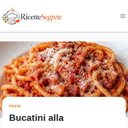
Skip
to
content
PASTA
Bucatini alla