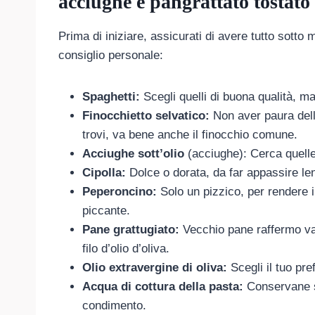
acciughe e pangrattato tostato
Prima di iniziare, assicurati di avere tutto sotto
consiglio personale:
Spaghetti:
Scegli quelli di buona qualità, ma
Finocchietto selvatico:
Non aver paura dell
trovi, va bene anche il finocchio comune.
Acciughe sott’olio
(acciughe): Cerca quelle
Cipolla:
Dolce o dorata, da far appassire le
Peperoncino:
Solo un pizzico, per rendere 
piccante.
Pane grattugiato:
Vecchio pane raffermo va 
filo d’olio d’oliva.
Olio extravergine di oliva:
Scegli il tuo pre
Acqua di cottura della pasta:
Conservane se
condimento.