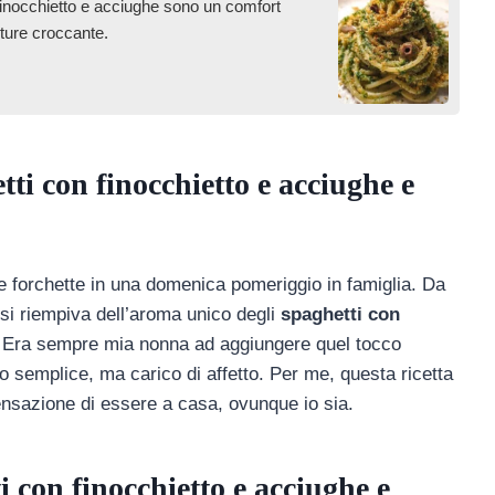
 finocchietto e acciughe sono un comfort
xture croccante.
i con finocchietto e acciughe e
lle forchette in una domenica pomeriggio in famiglia. Da
si riempiva dell’aroma unico degli
spaghetti con
 Era sempre mia nonna ad aggiungere quel tocco
o semplice, ma carico di affetto. Per me, questa ricetta
ensazione di essere a casa, ovunque io sia.
 con finocchietto e acciughe e