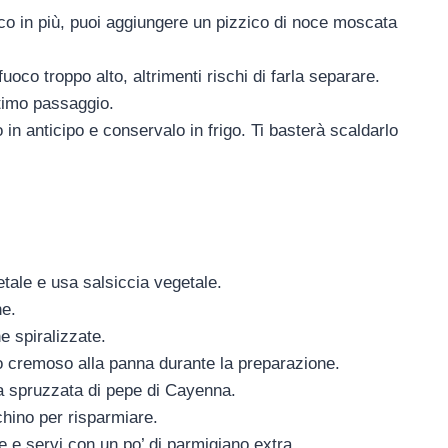
co in più, puoi aggiungere un pizzico di noce moscata
uoco troppo alto, altrimenti rischi di farla separare.
timo passaggio.
 in anticipo e conservalo in frigo. Ti basterà scaldarlo
tale e usa salsiccia vegetale.
ne.
ne spiralizzate.
io cremoso alla panna durante la preparazione.
a spruzzata di pepe di Cayenna.
cchino per risparmiare.
pe e servi con un po’ di parmigiano extra.