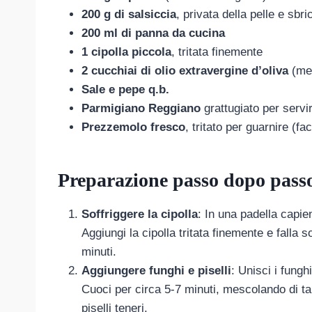
200 g di salsiccia
, privata della pelle e sbri
200 ml di panna da cucina
1 cipolla piccola
, tritata finemente
2 cucchiai di olio extravergine d’oliva
(meg
Sale e pepe q.b.
Parmigiano Reggiano
grattugiato per servi
Prezzemolo fresco
, tritato per guarnire (fac
Preparazione passo dopo pass
Soffriggere la cipolla
: In una padella capie
Aggiungi la cipolla tritata finemente e falla 
minuti.
Aggiungere funghi e piselli
: Unisci i funghi
Cuoci per circa 5-7 minuti, mescolando di tan
piselli teneri.