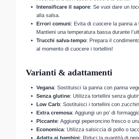
Intensificare il sapore
: Se vuoi dare un toc
alla salsa.
Errori comuni
: Evita di cuocere la panna a f
Mantieni una temperatura bassa durante l’ul
Trucchi salva-tempo
: Prepara il condimento
al momento di cuocere i tortellini!
Varianti & adattamenti
Vegana
: Sostituisci la panna con panna vege
Senza glutine
: Utilizza tortellini senza gluti
Low Carb
: Sostituisci i tortellini con zucchi
Extra cremosa
: Aggiungi un po’ di formagg
Piccante
: Aggiungi peperoncino fresco o un
Economica
: Utilizza salsiccia di pollo o ta
Adatta ai bambini
: Riduci la quantità di pe