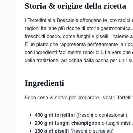
Storia & origine della ricetta
I Tortellini alla Boscaiola affondano le loro radic
regioni italiane più ricche di storia gastronomica
freschi di bosco, come funghi e piselli, insieme a
È un piatto che rappresenta perfettamente la ric
con ingredienti facilmente reperibili. La version
della tradizione, arricchita dalla panna per un risu
Ingredienti
Ecco cosa vi serve per preparare i vostri Tortell
400 g di tortellini
(freschi o confezionati)
200 g di funghi champignon
o funghi misti
150 g di piselli
(freschi o surgelati)