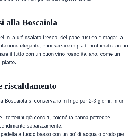
i alla Boscaiola
llini a un’insalata fresca, del pane rustico e magari a
ntazione elegante, puoi servire in piatti profumati con un
are il tutto con un buon vino rosso italiano, come un
 piatto.
e riscaldamento
lla Boscaiola si conservano in frigo per 2-3 giorni, in un
e i tortellini già conditi, poiché la panna potrebbe
il condimento separatamente.
na padella a fuoco basso con un po’ di acqua o brodo per