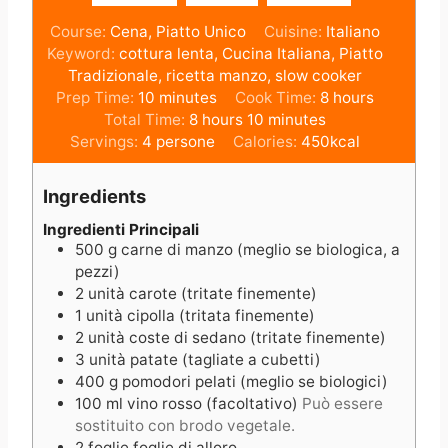
Course:
Cena, Piatto Unico
Cuisine:
Italiano
Keyword:
cottura lenta, Cucina Italiana, Piatto
Tradizionale, ricetta manzo, slow cooker
m
h
Prep Time:
10
minutes
Cook Time:
8
hours
i
h
m
o
Total Time:
8
hours
10
minutes
n
o
i
u
Servings:
4
persone
Calories:
450
kcal
u
u
n
r
t
r
u
s
Ingredients
e
s
t
s
e
Ingredienti Principali
500
g
carne di manzo (meglio se biologica, a
s
pezzi)
2
unità
carote (tritate finemente)
1
unità
cipolla (tritata finemente)
2
unità
coste di sedano (tritate finemente)
3
unità
patate (tagliate a cubetti)
400
g
pomodori pelati (meglio se biologici)
100
ml
vino rosso (facoltativo)
Può essere
sostituito con brodo vegetale.
2
foglie
foglie di alloro