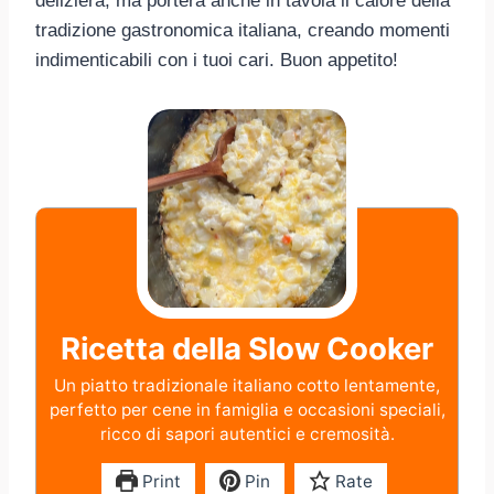
delizierà, ma porterà anche in tavola il calore della
tradizione gastronomica italiana, creando momenti
indimenticabili con i tuoi cari. Buon appetito!
Ricetta della Slow Cooker
Un piatto tradizionale italiano cotto lentamente,
perfetto per cene in famiglia e occasioni speciali,
ricco di sapori autentici e cremosità.
Print
Pin
Rate