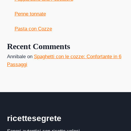
Penne tonnate
Pasta con Cozze
Recent Comments
Annibale
on
Spaghetti con le cozze: Confortante in 6
Passaggi
ricettesegrete