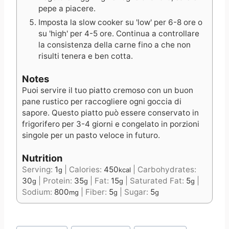
pepe a piacere.
Imposta la slow cooker su 'low' per 6-8 ore o
su 'high' per 4-5 ore. Continua a controllare
la consistenza della carne fino a che non
risulti tenera e ben cotta.
Notes
Puoi servire il tuo piatto cremoso con un buon
pane rustico per raccogliere ogni goccia di
sapore. Questo piatto può essere conservato in
frigorifero per 3-4 giorni e congelato in porzioni
singole per un pasto veloce in futuro.
Nutrition
Serving:
1
|
Calories:
450
|
Carbohydrates:
g
kcal
30
|
Protein:
35
|
Fat:
15
|
Saturated Fat:
5
|
g
g
g
g
Sodium:
800
|
Fiber:
5
|
Sugar:
5
mg
g
g
Post