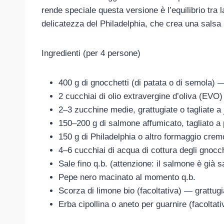
rende speciale questa versione è l’equilibrio tra
delicatezza del Philadelphia, che crea una salsa
Ingredienti (per 4 persone)
400 g di gnocchetti (di patata o di semola) —
2 cucchiai di olio extravergine d’oliva (EVO
2–3 zucchine medie, grattugiate o tagliate a 
150–200 g di salmone affumicato, tagliato a pe
150 g di Philadelphia o altro formaggio cre
4–6 cucchiai di acqua di cottura degli gnocc
Sale fino q.b. (attenzione: il salmone è già s
Pepe nero macinato al momento q.b.
Scorza di limone bio (facoltativa) — grattug
Erba cipollina o aneto per guarnire (facoltati