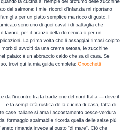
a quando la cucina si riempie del profumo delle zucchine
to del salmone: i miei ricordi d’infanzia mi riportano
a famiglia per un piatto semplice ma ricco di gusto. I
icato sono uno di quei cavalli di battaglia che
l lavoro, per il pranzo della domenica o per un
icazioni. La prima volta che li assaggiai rimasi colpito
i morbidi avvolti da una crema setosa, le zucchine
el palato; è un abbraccio caldo che sa di casa. Se
sso, trovi qui la mia guida completa:
Gnocchetti
dall’incontro tra la tradizione del nord Italia — dove il
 e la semplicità rustica della cucina di casa, fatta di
molte case italiane si ama l’accostamento pesce-verdura
al formaggio spalmabile ricorda quella delle salse più
ll’aneto rimanda invece al gusto "di mare". Ciò che