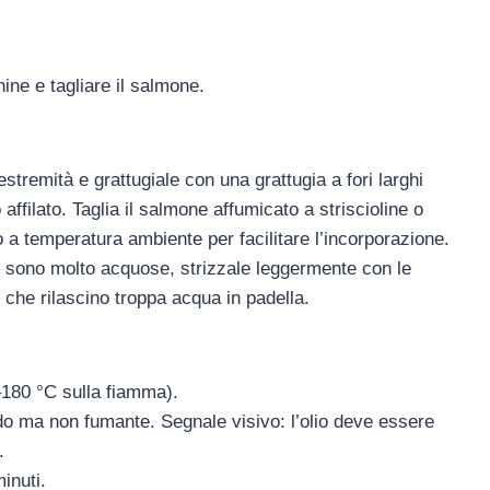
hine e tagliare il salmone.
stremità e grattugiale con una grattugia a fori larghi
 affilato. Taglia il salmone affumicato a striscioline o
o a temperatura ambiente per facilitare l’incorporazione.
ne sono molto acquose, strizzale leggermente con le
 che rilascino troppa acqua in padella.
–180 °C sulla fiamma).
ldo ma non fumante. Segnale visivo: l’olio deve essere
.
inuti.