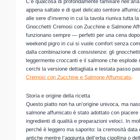
C’è qualcosa di profondamente familiare nell’ari
appena saltate e di quel delicato sentore affumica
alle sere d’inverno in cui la tavola riuniva tutta l
Gnocchetti Cremosi con Zucchine e Salmone Affum
funzionano sempre — perfetti per una cena dopo i
weekend pigro in cui si vuole comfort senza compl
dalla combinazione di consistenze: gli gnocchett
leggermente croccanti e il salmone che esplode n
cerchi la versione dettagliata e testata passo pa
Cremosi con Zucchine e Salmone Affumicato
.
Storia e origine della ricetta
Questo piatto non ha un’origine univoca, ma nasce 
salmone affumicato è stato adottato con piacere —
ingredienti di qualità e preparazioni veloci. In 
perché è leggero ma saporito: la cremosità data d
antiche mentre l’aggiunta dell’erba cipollina o de