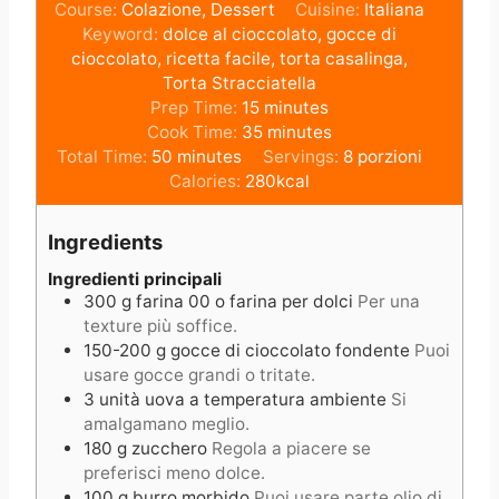
Course:
Colazione, Dessert
Cuisine:
Italiana
Keyword:
dolce al cioccolato, gocce di
cioccolato, ricetta facile, torta casalinga,
Torta Stracciatella
m
Prep Time:
15
minutes
i
m
Cook Time:
35
minutes
m
n
i
Total Time:
50
minutes
Servings:
8
porzioni
i
u
n
Calories:
280
kcal
n
t
u
u
e
t
Ingredients
t
s
e
e
s
Ingredienti principali
300
g
farina 00 o farina per dolci
Per una
s
texture più soffice.
150-200
g
gocce di cioccolato fondente
Puoi
usare gocce grandi o tritate.
3
unità
uova a temperatura ambiente
Si
amalgamano meglio.
180
g
zucchero
Regola a piacere se
preferisci meno dolce.
100
g
burro morbido
Puoi usare parte olio di