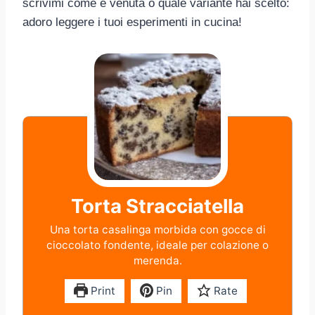
scrivimi come è venuta o quale variante hai scelto:
adoro leggere i tuoi esperimenti in cucina!
Torta Stracciatella
Una torta casalinga morbida con gocce di
cioccolato fondente, ideale per colazione o
merenda.
Print
Pin
Rate