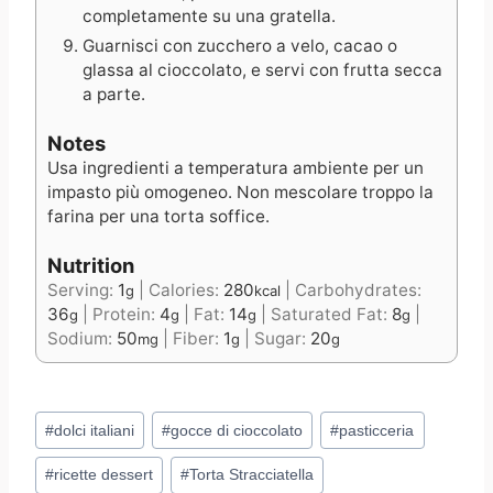
completamente su una gratella.
Guarnisci con zucchero a velo, cacao o
glassa al cioccolato, e servi con frutta secca
a parte.
Notes
Usa ingredienti a temperatura ambiente per un
impasto più omogeneo. Non mescolare troppo la
farina per una torta soffice.
Nutrition
Serving:
1
|
Calories:
280
|
Carbohydrates:
g
kcal
36
|
Protein:
4
|
Fat:
14
|
Saturated Fat:
8
|
g
g
g
g
Sodium:
50
|
Fiber:
1
|
Sugar:
20
mg
g
g
Post
#
dolci italiani
#
gocce di cioccolato
#
pasticceria
Tags:
#
ricette dessert
#
Torta Stracciatella