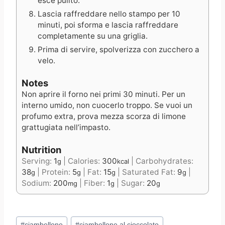
esce pulito.
Lascia raffreddare nello stampo per 10
minuti, poi sforma e lascia raffreddare
completamente su una griglia.
Prima di servire, spolverizza con zucchero a
velo.
Notes
Non aprire il forno nei primi 30 minuti. Per un
interno umido, non cuocerlo troppo. Se vuoi un
profumo extra, prova mezza scorza di limone
grattugiata nell’impasto.
Nutrition
Serving:
1
|
Calories:
300
|
Carbohydrates:
g
kcal
38
|
Protein:
5
|
Fat:
15
|
Saturated Fat:
9
|
g
g
g
g
Sodium:
200
|
Fiber:
1
|
Sugar:
20
mg
g
g
Post
#
ciambellone
#
ciambellone al cioccolato