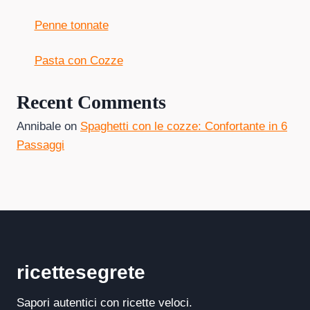
Penne tonnate
Pasta con Cozze
Recent Comments
Annibale
on
Spaghetti con le cozze: Confortante in 6
Passaggi
ricettesegrete
Sapori autentici con ricette veloci.