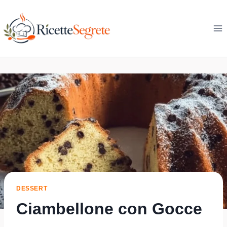
Skip
to
content
DESSERT
Ciambellone con Gocce