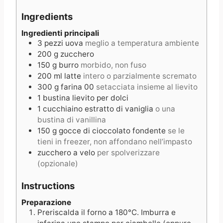
u
t
r
Ingredients
t
e
e
s
Ingredienti principali
3
pezzi
uova
meglio a temperatura ambiente
s
200
g
zucchero
150
g
burro
morbido, non fuso
200
ml
latte
intero o parzialmente scremato
300
g
farina 00
setacciata insieme al lievito
1
bustina
lievito per dolci
1
cucchiaino
estratto di vaniglia
o una
bustina di vanillina
150
g
gocce di cioccolato fondente
se le
tieni in freezer, non affondano nell’impasto
zucchero a velo
per spolverizzare
(opzionale)
Instructions
Preparazione
Preriscalda il forno a 180°C. Imburra e