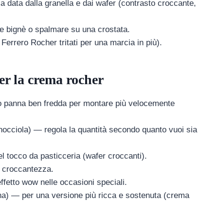
data dalla granella e dai wafer (contrasto croccante,
pire bignè o spalmare su una crostata.
 Ferrero Rocher tritati per una marcia in più).
per la crema rocher
o panna ben fredda per montare più velocemente
nocciola) — regola la quantità secondo quanto vuoi sia
el tocco da pasticceria (wafer croccanti).
a croccantezza.
ffetto wow nelle occasioni speciali.
na) — per una versione più ricca e sostenuta (crema