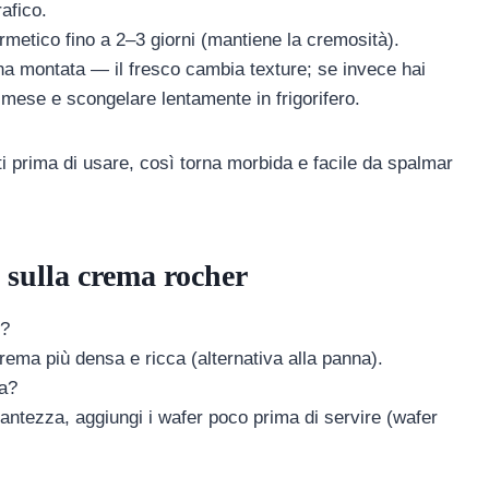
afico.
ermetico fino a 2–3 giorni (mantiene la cremosità).
na montata — il fresco cambia texture; se invece hai
mese e scongelare lentamente in frigorifero.
uti prima di usare, così torna morbida e facile da spalmar
sulla crema rocher
e?
ema più densa e ricca (alternativa alla panna).
ma?
cantezza, aggiungi i wafer poco prima di servire (wafer