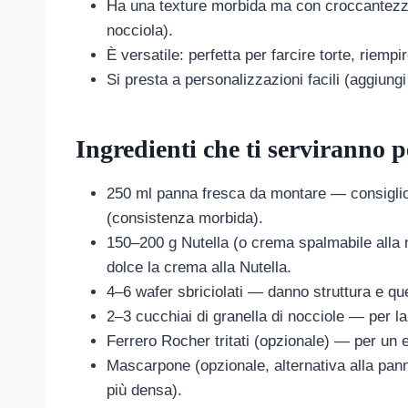
Ha una texture morbida ma con croccantezza 
nocciola).
È versatile: perfetta per farcire torte, riem
Si presta a personalizzazioni facili (aggiungi
Ingredienti che ti serviranno 
250 ml panna fresca da montare — consigli
(consistenza morbida).
150–200 g Nutella (o crema spalmabile alla 
dolce la crema alla Nutella.
4–6 wafer sbriciolati — danno struttura e qu
2–3 cucchiai di granella di nocciole — per l
Ferrero Rocher tritati (opzionale) — per un e
Mascarpone (opzionale, alternativa alla pan
più densa).