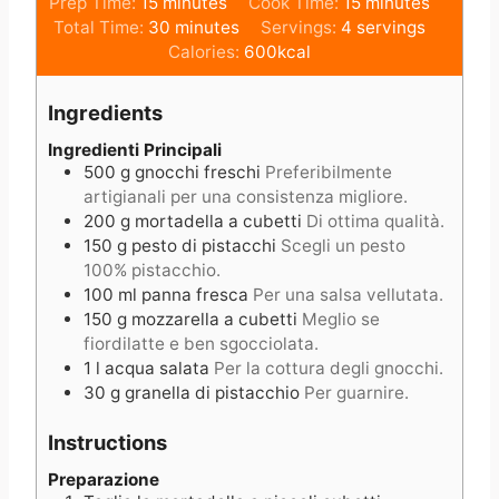
m
m
Prep Time:
15
minutes
Cook Time:
15
minutes
i
m
i
Total Time:
30
minutes
Servings:
4
servings
n
i
n
Calories:
600
kcal
u
n
u
t
u
t
Ingredients
e
t
e
s
e
s
Ingredienti Principali
500
g
gnocchi freschi
Preferibilmente
s
artigianali per una consistenza migliore.
200
g
mortadella a cubetti
Di ottima qualità.
150
g
pesto di pistacchi
Scegli un pesto
100% pistacchio.
100
ml
panna fresca
Per una salsa vellutata.
150
g
mozzarella a cubetti
Meglio se
fiordilatte e ben sgocciolata.
1
l
acqua salata
Per la cottura degli gnocchi.
30
g
granella di pistacchio
Per guarnire.
Instructions
Preparazione