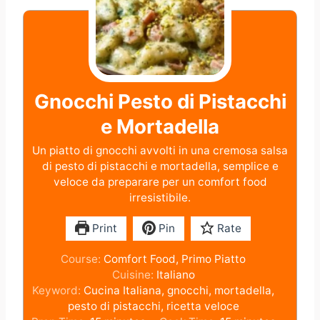
Gnocchi Pesto di Pistacchi
e Mortadella
Un piatto di gnocchi avvolti in una cremosa salsa
di pesto di pistacchi e mortadella, semplice e
veloce da preparare per un comfort food
irresistibile.
Print
Pin
Rate
Course:
Comfort Food, Primo Piatto
Cuisine:
Italiano
Keyword:
Cucina Italiana, gnocchi, mortadella,
pesto di pistacchi, ricetta veloce