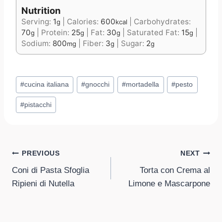
Nutrition
Serving:
1
|
Calories:
600
|
Carbohydrates:
g
kcal
70
|
Protein:
25
|
Fat:
30
|
Saturated Fat:
15
|
g
g
g
g
Sodium:
800
|
Fiber:
3
|
Sugar:
2
mg
g
g
Post
#
cucina italiana
#
gnocchi
#
mortadella
#
pesto
Tags:
#
pistacchi
Post
PREVIOUS
NEXT
Coni di Pasta Sfoglia
Torta con Crema al
navigation
Ripieni di Nutella
Limone e Mascarpone