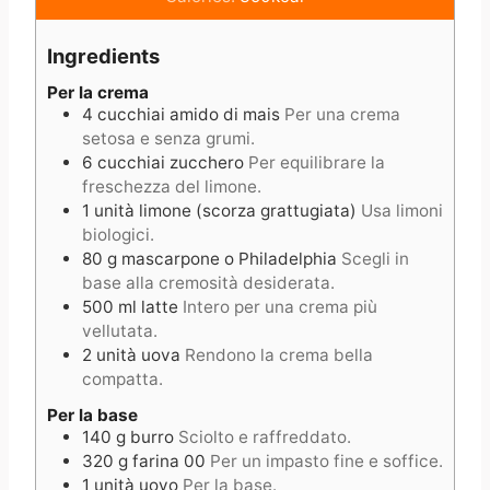
n
t
u
u
e
t
Ingredients
t
s
e
e
s
Per la crema
4
cucchiai
amido di mais
Per una crema
s
setosa e senza grumi.
6
cucchiai
zucchero
Per equilibrare la
freschezza del limone.
1
unità
limone (scorza grattugiata)
Usa limoni
biologici.
80
g
mascarpone o Philadelphia
Scegli in
base alla cremosità desiderata.
500
ml
latte
Intero per una crema più
vellutata.
2
unità
uova
Rendono la crema bella
compatta.
Per la base
140
g
burro
Sciolto e raffreddato.
320
g
farina 00
Per un impasto fine e soffice.
1
unità
uovo
Per la base.