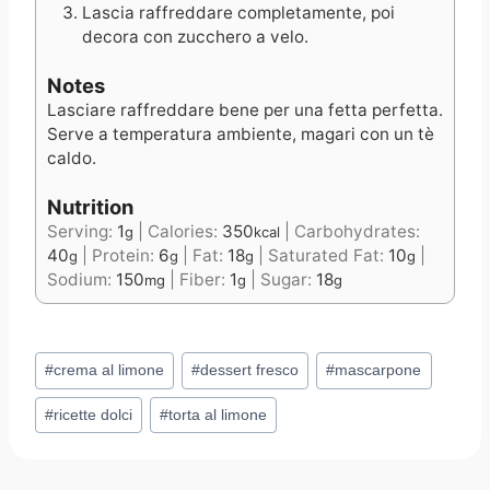
Lascia raffreddare completamente, poi
decora con zucchero a velo.
Notes
Lasciare raffreddare bene per una fetta perfetta.
Serve a temperatura ambiente, magari con un tè
caldo.
Nutrition
Serving:
1
|
Calories:
350
|
Carbohydrates:
g
kcal
40
|
Protein:
6
|
Fat:
18
|
Saturated Fat:
10
|
g
g
g
g
Sodium:
150
|
Fiber:
1
|
Sugar:
18
mg
g
g
Post
#
crema al limone
#
dessert fresco
#
mascarpone
Tags:
#
ricette dolci
#
torta al limone