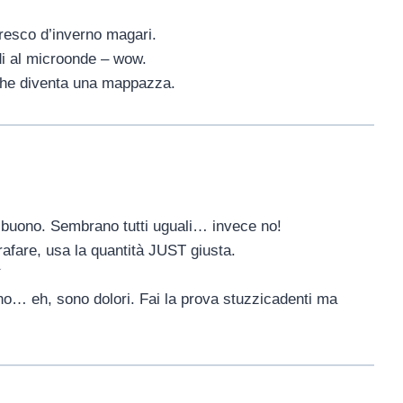
 fresco d’inverno magari.
di al microonde – wow.
 che diventa una mappazza.
 buono. Sembrano tutti uguali… invece no!
rafare, usa la quantità JUST giusta.
⚡
rno… eh, sono dolori. Fai la prova stuzzicadenti ma