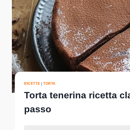
RICETTE
|
TORTA
Torta tenerina ricetta c
passo