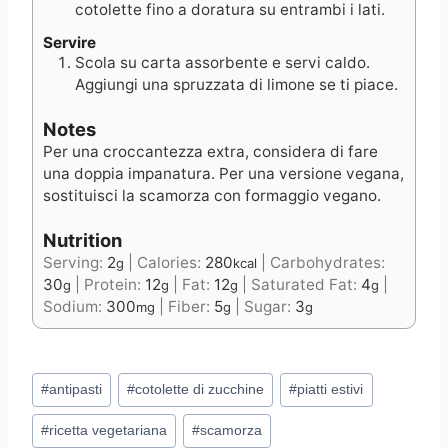
cotolette fino a doratura su entrambi i lati.
Servire
Scola su carta assorbente e servi caldo.
Aggiungi una spruzzata di limone se ti piace.
Notes
Per una croccantezza extra, considera di fare
una doppia impanatura. Per una versione vegana,
sostituisci la scamorza con formaggio vegano.
Nutrition
Serving:
2
|
Calories:
280
|
Carbohydrates:
g
kcal
30
|
Protein:
12
|
Fat:
12
|
Saturated Fat:
4
|
g
g
g
g
Sodium:
300
|
Fiber:
5
|
Sugar:
3
mg
g
g
Post
#
antipasti
#
cotolette di zucchine
#
piatti estivi
Tags:
#
ricetta vegetariana
#
scamorza