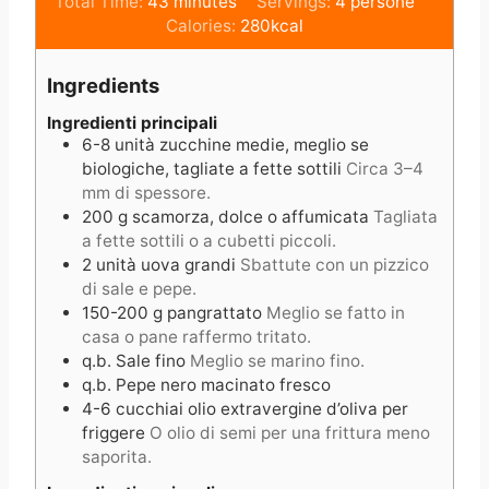
i
m
i
Total Time:
43
minutes
Servings:
4
persone
n
i
n
Calories:
280
kcal
u
n
u
t
u
t
Ingredients
e
t
e
s
e
s
Ingredienti principali
6-8
unità
zucchine medie, meglio se
s
biologiche, tagliate a fette sottili
Circa 3–4
mm di spessore.
200
g
scamorza, dolce o affumicata
Tagliata
a fette sottili o a cubetti piccoli.
2
unità
uova grandi
Sbattute con un pizzico
di sale e pepe.
150-200
g
pangrattato
Meglio se fatto in
casa o pane raffermo tritato.
q.b.
Sale fino
Meglio se marino fino.
q.b.
Pepe nero macinato fresco
4-6
cucchiai
olio extravergine d’oliva per
friggere
O olio di semi per una frittura meno
saporita.