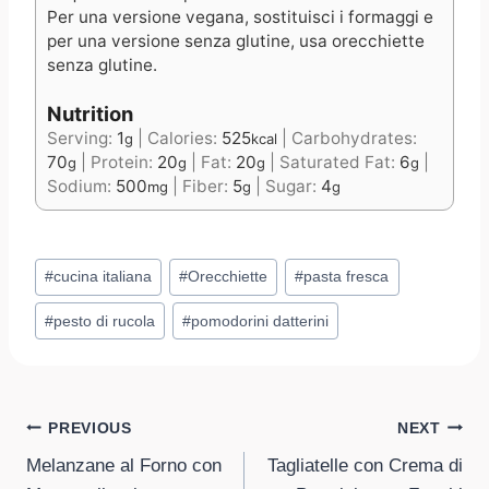
Per una versione vegana, sostituisci i formaggi e
per una versione senza glutine, usa orecchiette
senza glutine.
Nutrition
Serving:
1
|
Calories:
525
|
Carbohydrates:
g
kcal
70
|
Protein:
20
|
Fat:
20
|
Saturated Fat:
6
|
g
g
g
g
Sodium:
500
|
Fiber:
5
|
Sugar:
4
mg
g
g
Post
#
cucina italiana
#
Orecchiette
#
pasta fresca
Tags:
#
pesto di rucola
#
pomodorini datterini
Post
PREVIOUS
NEXT
Melanzane al Forno con
Tagliatelle con Crema di
navigation