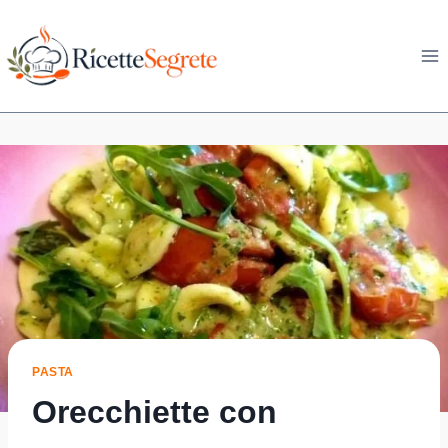
Skip
to
content
PASTA
Orecchiette con