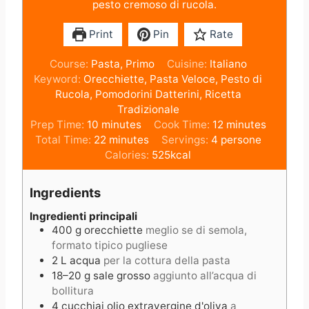
pesto cremoso di rucola.
Print
Pin
Rate
Course:
Pasta, Primo
Cuisine:
Italiano
Keyword:
Orecchiette, Pasta Veloce, Pesto di
Rucola, Pomodorini Datterini, Ricetta
Tradizionale
m
m
Prep Time:
10
minutes
Cook Time:
12
minutes
i
m
i
Total Time:
22
minutes
Servings:
4
persone
n
i
n
Calories:
525
kcal
u
n
u
t
u
t
Ingredients
e
t
e
s
e
s
Ingredienti principali
400
g
orecchiette
meglio se di semola,
s
formato tipico pugliese
2
L
acqua
per la cottura della pasta
18–20
g
sale grosso
aggiunto all’acqua di
bollitura
4
cucchiai
olio extravergine d'oliva
a