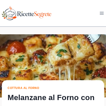
Skip
to
content
COTTURA AL FORNO
Melanzane al Forno con