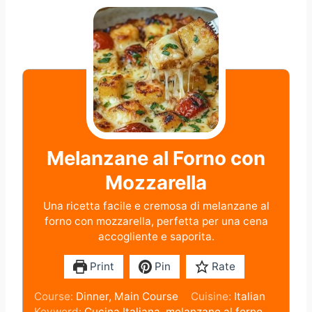
Melanzane al Forno con
Mozzarella
Una ricetta facile e cremosa di melanzane al
forno con mozzarella, perfetta per una cena
accogliente e saporita.
Print
Pin
Rate
Course:
Dinner, Main Course
Cuisine:
Italian
Keyword:
Cucina Italiana, melanzane al forno,