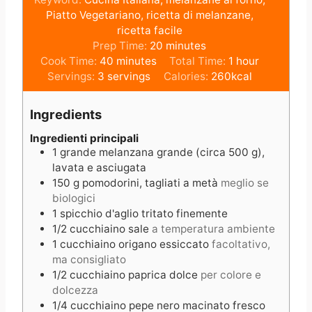
Piatto Vegetariano, ricetta di melanzane,
ricetta facile
m
Prep Time:
20
minutes
m
i
h
Cook Time:
40
minutes
Total Time:
1
hour
i
n
o
Servings:
3
servings
Calories:
260
kcal
n
u
u
u
t
r
Ingredients
t
e
e
s
Ingredienti principali
1
grande
melanzana grande (circa 500 g),
s
lavata e asciugata
150
g
pomodorini, tagliati a metà
meglio se
biologici
1
spicchio
d'aglio tritato finemente
1/2
cucchiaino
sale
a temperatura ambiente
1
cucchiaino
origano essiccato
facoltativo,
ma consigliato
1/2
cucchiaino
paprica dolce
per colore e
dolcezza
1/4
cucchiaino
pepe nero macinato fresco