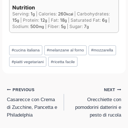
Nutrition
Serving:
1
|
Calories:
260
|
Carbohydrates:
g
kcal
15
|
Protein:
12
|
Fat:
18
|
Saturated Fat:
6
|
g
g
g
g
Sodium:
500
|
Fiber:
5
|
Sugar:
7
mg
g
g
Post
#
cucina italiana
#
melanzane al forno
#
mozzarella
Tags:
#
piatti vegetariani
#
ricetta facile
Post
PREVIOUS
NEXT
Casarecce con Crema
Orecchiette con
navigation
di Zucchine, Pancetta e
pomodorini datterini e
Philadelphia
pesto di rucola