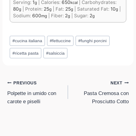
Serving:
1
|
Calories:
650
|
Carbohydrates:
g
kcal
80
|
Protein:
25
|
Fat:
25
|
Saturated Fat:
10
|
g
g
g
g
Sodium:
600
|
Fiber:
2
|
Sugar:
2
mg
g
g
Post
#
cucina italiana
#
fettuccine
#
funghi porcini
Tags:
#
ricetta pasta
#
salsiccia
Post
PREVIOUS
NEXT
Polpette in umido con
Pasta Cremosa con
navigation
carote e piselli
Prosciutto Cotto