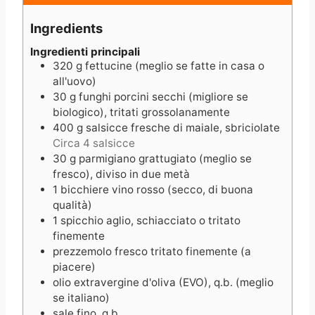
n
t
u
u
e
t
Ingredients
t
s
e
e
s
Ingredienti principali
320
g
fettucine (meglio se fatte in casa o
s
all'uovo)
30
g
funghi porcini secchi (migliore se
biologico), tritati grossolanamente
400
g
salsicce fresche di maiale, sbriciolate
Circa 4 salsicce
30
g
parmigiano grattugiato (meglio se
fresco), diviso in due metà
1
bicchiere
vino rosso (secco, di buona
qualità)
1
spicchio
aglio, schiacciato o tritato
finemente
prezzemolo fresco tritato finemente (a
piacere)
olio extravergine d'oliva (EVO), q.b. (meglio
se italiano)
sale fino, q.b.