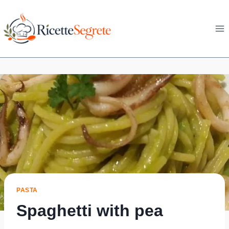
Skip
to
content
PASTA
Spaghetti with pea