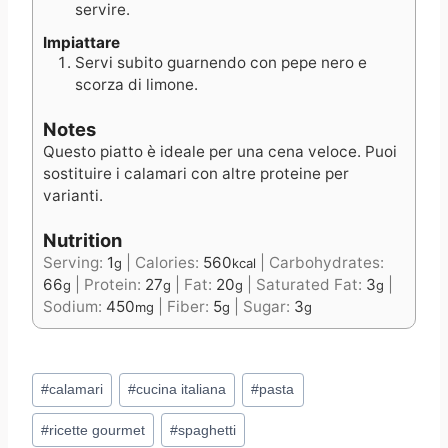
servire.
Impiattare
Servi subito guarnendo con pepe nero e
scorza di limone.
Notes
Questo piatto è ideale per una cena veloce. Puoi
sostituire i calamari con altre proteine per
varianti.
Nutrition
Serving:
1
|
Calories:
560
|
Carbohydrates:
g
kcal
66
|
Protein:
27
|
Fat:
20
|
Saturated Fat:
3
|
g
g
g
g
Sodium:
450
|
Fiber:
5
|
Sugar:
3
mg
g
g
Post
#
calamari
#
cucina italiana
#
pasta
Tags:
#
ricette gourmet
#
spaghetti