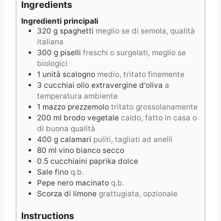
Ingredients
t
s
e
e
s
Ingredienti principali
320
g
spaghetti
meglio se di semola, qualità
s
italiana
300
g
piselli
freschi o surgelati, meglio se
biologici
1
unità
scalogno
medio, tritato finemente
3
cucchiai
olio extravergine d'oliva
a
temperatura ambiente
1
mazzo
prezzemolo
tritato grossolanamente
200
ml
brodo vegetale
caldo, fatto in casa o
di buona qualità
400
g
calamari
puliti, tagliati ad anelli
80
ml
vino bianco secco
0.5
cucchiaini
paprika dolce
Sale fino
q.b.
Pepe nero macinato
q.b.
Scorza di limone
grattugiata, opzionale
Instructions