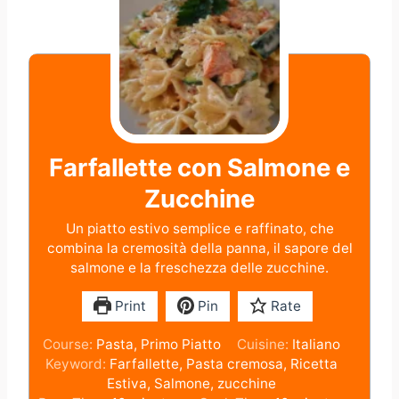
Farfallette con Salmone e
Zucchine
Un piatto estivo semplice e raffinato, che
combina la cremosità della panna, il sapore del
salmone e la freschezza delle zucchine.
Print
Pin
Rate
Course:
Pasta, Primo Piatto
Cuisine:
Italiano
Keyword:
Farfallette, Pasta cremosa, Ricetta
Estiva, Salmone, zucchine