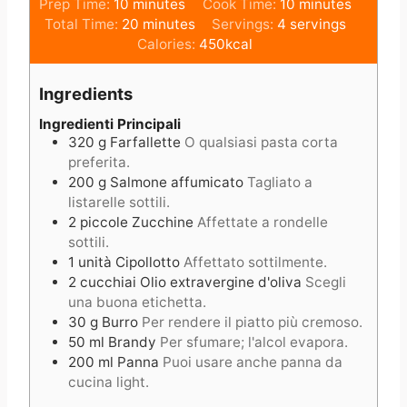
m
m
Prep Time:
10
minutes
Cook Time:
10
minutes
i
m
i
Total Time:
20
minutes
Servings:
4
servings
n
i
n
Calories:
450
kcal
u
n
u
t
u
t
Ingredients
e
t
e
s
e
s
Ingredienti Principali
320
g
Farfallette
O qualsiasi pasta corta
s
preferita.
200
g
Salmone affumicato
Tagliato a
listarelle sottili.
2
piccole
Zucchine
Affettate a rondelle
sottili.
1
unità
Cipollotto
Affettato sottilmente.
2
cucchiai
Olio extravergine d'oliva
Scegli
una buona etichetta.
30
g
Burro
Per rendere il piatto più cremoso.
50
ml
Brandy
Per sfumare; l'alcol evapora.
200
ml
Panna
Puoi usare anche panna da
cucina light.