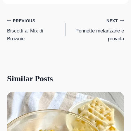
Post
PREVIOUS
NEXT
Biscotti al Mix di
Pennette melanzane e
navigation
Brownie
provola
Similar Posts