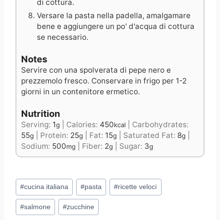
di cottura.
Versare la pasta nella padella, amalgamare
bene e aggiungere un po' d'acqua di cottura
se necessario.
Notes
Servire con una spolverata di pepe nero e
prezzemolo fresco. Conservare in frigo per 1-2
giorni in un contenitore ermetico.
Nutrition
Serving:
1
|
Calories:
450
|
Carbohydrates:
g
kcal
55
|
Protein:
25
|
Fat:
15
|
Saturated Fat:
8
|
g
g
g
g
Sodium:
500
|
Fiber:
2
|
Sugar:
3
mg
g
g
Post
#
cucina italiana
#
pasta
#
ricette veloci
Tags:
#
salmone
#
zucchine