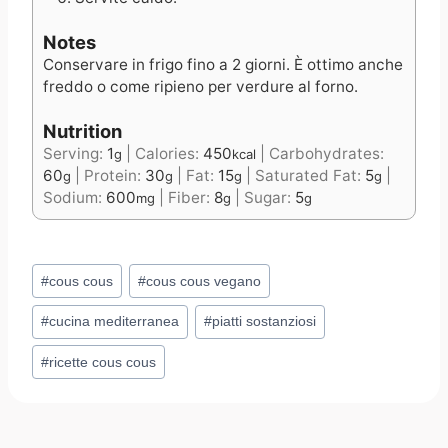
Notes
Conservare in frigo fino a 2 giorni. È ottimo anche
freddo o come ripieno per verdure al forno.
Nutrition
Serving:
1
|
Calories:
450
|
Carbohydrates:
g
kcal
60
|
Protein:
30
|
Fat:
15
|
Saturated Fat:
5
|
g
g
g
g
Sodium:
600
|
Fiber:
8
|
Sugar:
5
mg
g
g
Post
#
cous cous
#
cous cous vegano
Tags:
#
cucina mediterranea
#
piatti sostanziosi
#
ricette cous cous