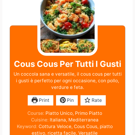
Cous Cous Per Tutti I Gusti
Un coccola sana e versatile, il cous cous per tutti
i gusti è perfetto per ogni occasione, con pollo,
verdure e feta.
Print
Pin
Rate
Course:
Piatto Unico, Primo Piatto
Cuisine:
Italiana, Mediterranea
Keyword:
Cottura Veloce, Cous Cous, piatto
estivo, ricetta facile, Versatile