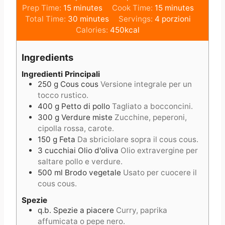
m
m
Prep Time:
15
minutes
Cook Time:
15
minutes
i
m
i
Total Time:
30
minutes
Servings:
4
porzioni
n
i
n
Calories:
450
kcal
u
n
u
t
u
t
Ingredients
e
t
e
s
e
s
Ingredienti Principali
250
g
Cous cous
Versione integrale per un
s
tocco rustico.
400
g
Petto di pollo
Tagliato a bocconcini.
300
g
Verdure miste
Zucchine, peperoni,
cipolla rossa, carote.
150
g
Feta
Da sbriciolare sopra il cous cous.
3
cucchiai
Olio d'oliva
Olio extravergine per
saltare pollo e verdure.
500
ml
Brodo vegetale
Usato per cuocere il
cous cous.
Spezie
q.b.
Spezie a piacere
Curry, paprika
affumicata o pepe nero.