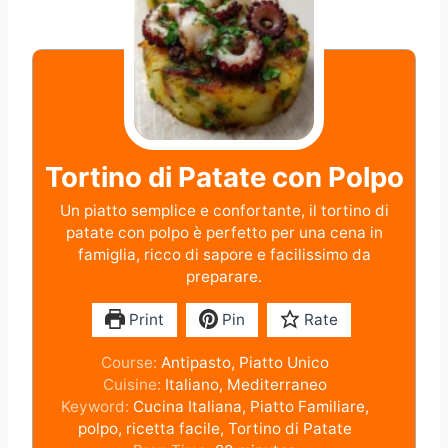
Tortino di Patate con Polpo
Un piatto semplice e confortante, il tortino di
patate con polpo è perfetto per una cena in
famiglia, ricco di sapore e facilissimo da
preparare.
Print
Pin
Rate
Course:
Antipasto, Piatto Unico
Cuisine:
Italiano, Mediterraneo
Keyword:
Cucina Italiana, Piatto Familiare,
polpo, ricetta facile, Tortino di Patate