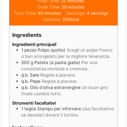
m
Prep Time:
20
minutes
i
m
Cook Time:
20
minutes
m
n
i
Total Time:
40
minutes
Servings:
4
servings
i
u
n
Calories:
300
kcal
n
t
u
u
e
t
Ingredients
t
s
e
e
s
Ingredienti principali
1
pezzo
Polpo (pulito)
Scegli un polpo fresco
s
o ben scongelato per la migliore tenerezza.
500
g
Patate (a pasta gialla)
Per una
consistenza morbida e cremosa.
q.b.
Sale
Regola a piacere.
q.b.
Pepe
Regola a piacere.
q.b.
Olio d'oliva extravergine
Un buon giro
finale cambia tutto.
Strumenti facoltativi
1
teglia
Stampo per infornare
Uso facoltativo
se desideri dorare il tortino.