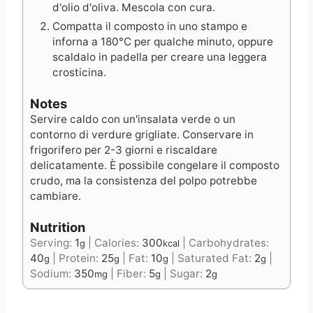
d'olio d'oliva. Mescola con cura.
Compatta il composto in uno stampo e
inforna a 180°C per qualche minuto, oppure
scaldalo in padella per creare una leggera
crosticina.
Notes
Servire caldo con un'insalata verde o un
contorno di verdure grigliate. Conservare in
frigorifero per 2-3 giorni e riscaldare
delicatamente. È possibile congelare il composto
crudo, ma la consistenza del polpo potrebbe
cambiare.
Nutrition
Serving:
1
|
Calories:
300
|
Carbohydrates:
g
kcal
40
|
Protein:
25
|
Fat:
10
|
Saturated Fat:
2
|
g
g
g
g
Sodium:
350
|
Fiber:
5
|
Sugar:
2
mg
g
g