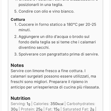
posizionarli in una teglia.
Condire con olio e vino bianco.
Cottura
Cuocere in forno statico a 180°C per 20-25
minuti.
Aggiungere un dito d'acqua o brodo sul
fondo della teglia se si teme che i calamari
diventino secchi.
Spolverare con pangrattato prima di servire.
Notes
Servire con limone fresco a fine cottura. I
calamari surgelati possono essere utilizzati, ma
freschi sono migliori. Preparare il ripieno in
anticipo per un'esperienza di cucina più rilassata.
Nutrition
Serving:
1
|
Calories:
350
|
Carbohydrates:
g
kcal
30
|
Protein:
25
|
Fat:
15
|
Saturated Fat:
2
|
g
g
g
g