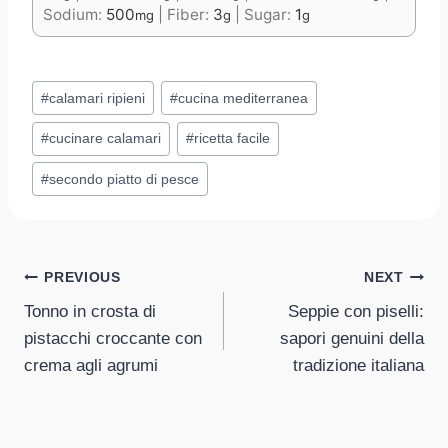
Sodium:
500
|
Fiber:
3
|
Sugar:
1
mg
g
g
Post
#
calamari ripieni
#
cucina mediterranea
Tags:
#
cucinare calamari
#
ricetta facile
#
secondo piatto di pesce
Post
PREVIOUS
NEXT
Tonno in crosta di
Seppie con piselli:
navigation
pistacchi croccante con
sapori genuini della
crema agli agrumi
tradizione italiana