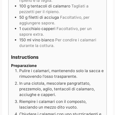
ripieno e la teglia.
100
g
tentacoli di calamaro
Tagliati a
pezzetti per il ripieno.
50
g
filetti di acciuga
Facoltativo, per
aggiungere sapore.
1
cucchiaio
capperi
Facoltativo, per un
sapore extra.
150
ml
vino bianco
Per condire i calamari
durante la cottura.
Instructions
Preparazione
Pulire i calamari, mantenendo solo la sacca e
rimuovendo l'osso trasparente.
In una ciotola, mescolare pangrattato,
prezzemolo, aglio, tentacoli di calamaro,
acciughe e capperi.
Riempire i calamari con il composto,
lasciando un mezzo dito vuoto.
Chiudere i calamari con uno stuzzicadenti e