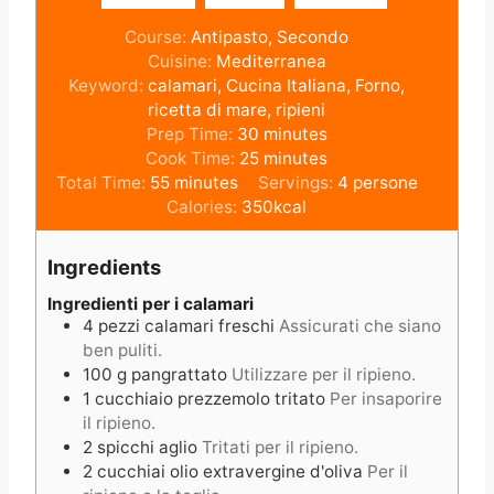
Course:
Antipasto, Secondo
Cuisine:
Mediterranea
Keyword:
calamari, Cucina Italiana, Forno,
ricetta di mare, ripieni
m
Prep Time:
30
minutes
i
m
Cook Time:
25
minutes
m
n
i
Total Time:
55
minutes
Servings:
4
persone
i
u
n
Calories:
350
kcal
n
t
u
u
e
t
Ingredients
t
s
e
e
s
Ingredienti per i calamari
4
pezzi
calamari freschi
Assicurati che siano
s
ben puliti.
100
g
pangrattato
Utilizzare per il ripieno.
1
cucchiaio
prezzemolo tritato
Per insaporire
il ripieno.
2
spicchi
aglio
Tritati per il ripieno.
2
cucchiai
olio extravergine d'oliva
Per il