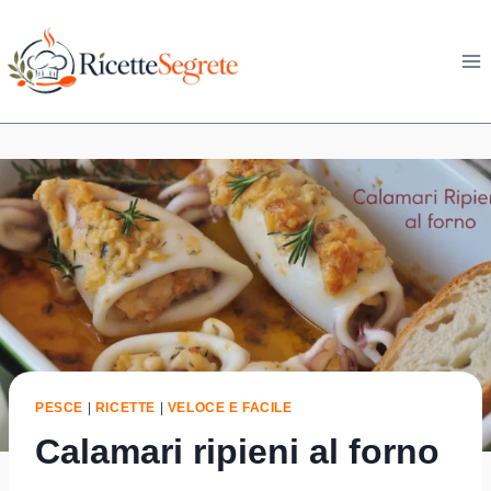
Skip
to
content
PESCE
|
RICETTE
|
VELOCE E FACILE
Calamari ripieni al forno