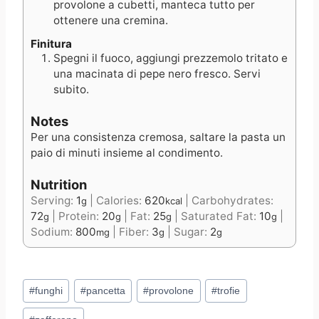
provolone a cubetti, manteca tutto per
ottenere una cremina.
Finitura
Spegni il fuoco, aggiungi prezzemolo tritato e
una macinata di pepe nero fresco. Servi
subito.
Notes
Per una consistenza cremosa, saltare la pasta un
paio di minuti insieme al condimento.
Nutrition
Serving:
1
|
Calories:
620
|
Carbohydrates:
g
kcal
72
|
Protein:
20
|
Fat:
25
|
Saturated Fat:
10
|
g
g
g
g
Sodium:
800
|
Fiber:
3
|
Sugar:
2
mg
g
g
Post
#
funghi
#
pancetta
#
provolone
#
trofie
Tags: