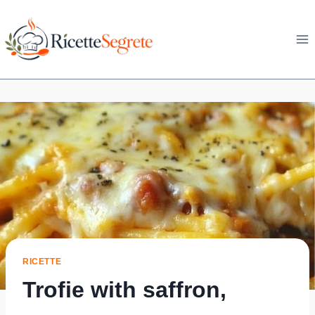
Skip
to
content
RICETTE
Trofie with saffron,