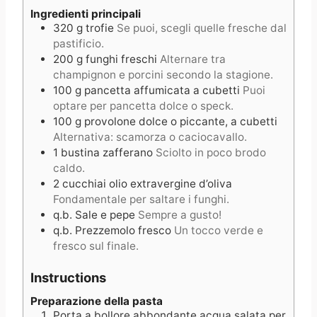
e
s
Ingredienti principali
320
g
trofie
Se puoi, scegli quelle fresche dal
s
pastificio.
200
g
funghi freschi
Alternare tra
champignon e porcini secondo la stagione.
100
g
pancetta affumicata a cubetti
Puoi
optare per pancetta dolce o speck.
100
g
provolone dolce o piccante, a cubetti
Alternativa: scamorza o caciocavallo.
1
bustina
zafferano
Sciolto in poco brodo
caldo.
2
cucchiai
olio extravergine d’oliva
Fondamentale per saltare i funghi.
q.b.
Sale e pepe
Sempre a gusto!
q.b.
Prezzemolo fresco
Un tocco verde e
fresco sul finale.
Instructions
Preparazione della pasta
Porta a bollore abbondante acqua salata per