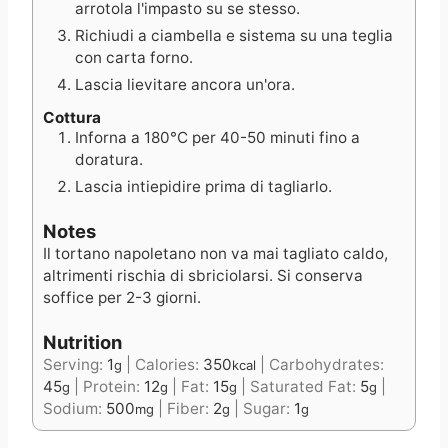
arrotola l'impasto su se stesso.
Richiudi a ciambella e sistema su una teglia
con carta forno.
Lascia lievitare ancora un'ora.
Cottura
Inforna a 180°C per 40-50 minuti fino a
doratura.
Lascia intiepidire prima di tagliarlo.
Notes
Il tortano napoletano non va mai tagliato caldo,
altrimenti rischia di sbriciolarsi. Si conserva
soffice per 2-3 giorni.
Nutrition
Serving:
1
|
Calories:
350
|
Carbohydrates:
g
kcal
45
|
Protein:
12
|
Fat:
15
|
Saturated Fat:
5
|
g
g
g
g
Sodium:
500
|
Fiber:
2
|
Sugar:
1
mg
g
g