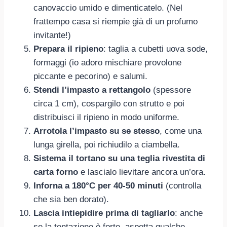
canovaccio umido e dimenticatelo. (Nel
frattempo casa si riempie già di un profumo
invitante!)
Prepara il ripieno
: taglia a cubetti uova sode,
formaggi (io adoro mischiare provolone
piccante e pecorino) e salumi.
Stendi l’impasto a rettangolo
(spessore
circa 1 cm), cospargilo con strutto e poi
distribuisci il ripieno in modo uniforme.
Arrotola l’impasto su se stesso
, come una
lunga girella, poi richiudilo a ciambella.
Sistema il tortano su una teglia rivestita di
carta forno
e lascialo lievitare ancora un’ora.
Inforna a 180°C per 40-50 minuti
(controlla
che sia ben dorato).
Lascia intiepidire prima di tagliarlo
: anche
se la tentazione è forte, aspetta qualche