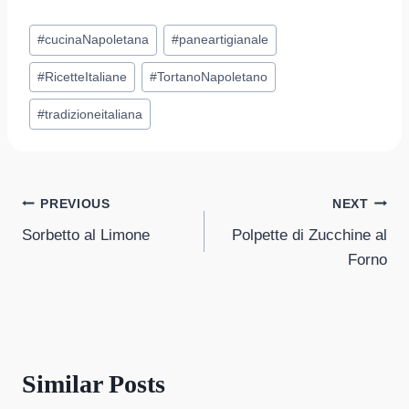
Post
#
cucinaNapoletana
#
paneartigianale
Tags:
#
RicetteItaliane
#
TortanoNapoletano
#
tradizioneitaliana
Post
PREVIOUS
NEXT
Sorbetto al Limone
Polpette di Zucchine al
navigation
Forno
Similar Posts