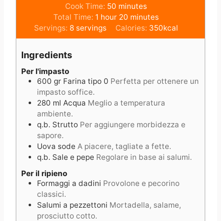
i
m
Cook Time:
50
minutes
h
n
i
m
Total Time:
1
hour
20
minutes
o
u
n
i
Servings:
8
servings
Calories:
350
kcal
u
t
u
n
r
e
t
u
Ingredients
s
e
t
s
e
Per l'impasto
600
gr
Farina tipo 0
Perfetta per ottenere un
s
impasto soffice.
280
ml
Acqua
Meglio a temperatura
ambiente.
q.b.
Strutto
Per aggiungere morbidezza e
sapore.
Uova sode
A piacere, tagliate a fette.
q.b.
Sale e pepe
Regolare in base ai salumi.
Per il ripieno
Formaggi a dadini
Provolone e pecorino
classici.
Salumi a pezzettoni
Mortadella, salame,
prosciutto cotto.