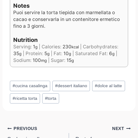
Notes
Puoi servire la torta tiepida con marmellata o
cacao e conservarla in un contenitore ermetico
fino a 3 giorni.
Nutrition
Serving:
1
|
Calories:
230
|
Carbohydrates:
g
kcal
35
|
Protein:
5
|
Fat:
10
|
Saturated Fat:
6
|
g
g
g
g
Sodium:
100
|
Sugar:
15
mg
g
Post
#
cucina casalinga
#
dessert italiano
#
dolce al latte
Tags:
#
ricetta torta
#
torta
Post
PREVIOUS
NEXT