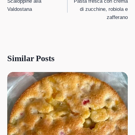
Scaloppine alla
Pasta fresca con crema
navigation
Valdostana
di zucchine, robiola e
zafferano
Similar Posts