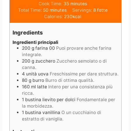
i
m
Cook Time:
35
minutes
m
n
i
Total Time:
50
minutes
Servings:
8
fette
i
u
n
Calories:
230
kcal
n
t
u
u
e
t
Ingredients
t
s
e
e
s
Ingredienti principali
200
g
farina 00
Puoi provare anche farina
s
integrale.
200
g
zucchero
Zucchero semolato o di
canna.
4
unità
uova
Freschissime per dare struttura.
80
g
burro
Burro di ottima qualità.
160
ml
latte
Intero per una consistenza più
ricca.
1
bustina
lievito per dolci
Fondamentale per
la morbidezza.
1
bustina
vanillina
O un cucchiaino di
estratto di vaniglia.