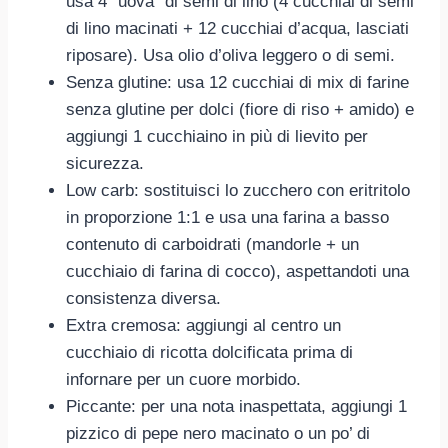
usa 4 “uova” di semi di lino (4 cucchiai di semi
di lino macinati + 12 cucchiai d’acqua, lasciati
riposare). Usa olio d’oliva leggero o di semi.
Senza glutine: usa 12 cucchiai di mix di farine
senza glutine per dolci (fiore di riso + amido) e
aggiungi 1 cucchiaino in più di lievito per
sicurezza.
Low carb: sostituisci lo zucchero con eritritolo
in proporzione 1:1 e usa una farina a basso
contenuto di carboidrati (mandorle + un
cucchiaio di farina di cocco), aspettandoti una
consistenza diversa.
Extra cremosa: aggiungi al centro un
cucchiaio di ricotta dolcificata prima di
infornare per un cuore morbido.
Piccante: per una nota inaspettata, aggiungi 1
pizzico di pepe nero macinato o un po’ di