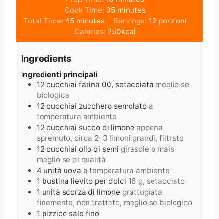
i
m
Cook Time:
35
minutes
m
n
i
Total Time:
45
minutes
Servings:
12
porzioni
i
u
n
Calories:
250
kcal
n
t
u
u
e
t
Ingredients
t
s
e
e
s
Ingredienti principali
12
cucchiai
farina 00, setacciata
meglio se
s
biologica
12
cucchiai
zucchero semolato
a
temperatura ambiente
12
cucchiai
succo di limone
appena
spremuto, circa 2–3 limoni grandi, filtrato
12
cucchiai
olio di semi
girasole o mais,
meglio se di qualità
4
unità
uova
a temperatura ambiente
1
bustina
lievito per dolci
16 g, setacciato
1
unità
scorza di limone
grattugiata
finemente, non trattato, meglio se biologico
1
pizzico
sale fino