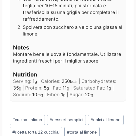
teglia per 10–15 minuti, poi sformala e
trasferiscila su una griglia per completare il
raffreddamento.
Spolvera con zucchero a velo o una glassa al
limone.
Notes
Montare bene le uova è fondamentale. Utilizzare
ingredienti freschi per il miglior sapore.
Nutrition
Serving:
1
|
Calories:
250
|
Carbohydrates:
g
kcal
35
|
Protein:
5
|
Fat:
11
|
Saturated Fat:
1
|
g
g
g
g
Sodium:
10
|
Fiber:
1
|
Sugar:
20
mg
g
g
Post
#
cucina italiana
#
dessert semplici
#
dolci al limone
Tags:
#
ricetta torta 12 cucchiai
#
torta al limone