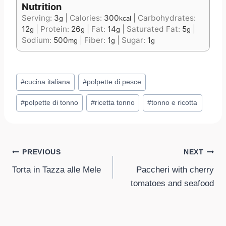
Nutrition
Serving:
3
|
Calories:
300
|
Carbohydrates:
g
kcal
12
|
Protein:
26
|
Fat:
14
|
Saturated Fat:
5
|
g
g
g
g
Sodium:
500
|
Fiber:
1
|
Sugar:
1
mg
g
g
Post
#
cucina italiana
#
polpette di pesce
Tags:
#
polpette di tonno
#
ricetta tonno
#
tonno e ricotta
Post
PREVIOUS
NEXT
Torta in Tazza alle Mele
Paccheri with cherry
navigation
tomatoes and seafood