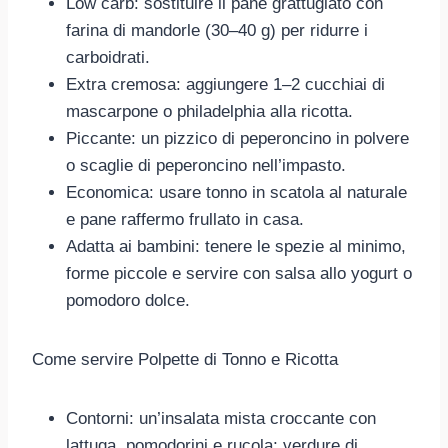
Low carb: sostituire il pane grattugiato con
farina di mandorle (30–40 g) per ridurre i
carboidrati.
Extra cremosa: aggiungere 1–2 cucchiai di
mascarpone o philadelphia alla ricotta.
Piccante: un pizzico di peperoncino in polvere
o scaglie di peperoncino nell’impasto.
Economica: usare tonno in scatola al naturale
e pane raffermo frullato in casa.
Adatta ai bambini: tenere le spezie al minimo,
forme piccole e servire con salsa allo yogurt o
pomodoro dolce.
Come servire Polpette di Tonno e Ricotta
Contorni: un’insalata mista croccante con
lattuga, pomodorini e rucola; verdure di