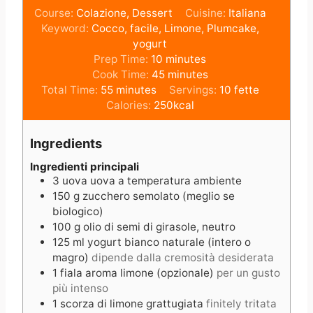
Course:
Colazione, Dessert
Cuisine:
Italiana
Keyword:
Cocco, facile, Limone, Plumcake,
yogurt
m
Prep Time:
10
minutes
i
m
Cook Time:
45
minutes
m
n
i
Total Time:
55
minutes
Servings:
10
fette
i
u
n
Calories:
250
kcal
n
t
u
u
e
t
Ingredients
t
s
e
e
s
Ingredienti principali
3
uova
uova a temperatura ambiente
s
150
g
zucchero semolato (meglio se
biologico)
100
g
olio di semi di girasole, neutro
125
ml
yogurt bianco naturale (intero o
magro)
dipende dalla cremosità desiderata
1
fiala
aroma limone (opzionale)
per un gusto
più intenso
1
scorza
di limone grattugiata
finitely tritata