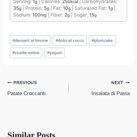
Serving:
1
|
Calories:
250
|
Carbohydrates:
g
kcal
35
|
Protein:
5
|
Fat:
10
|
Saturated Fat:
1
|
g
g
g
g
Sodium:
100
|
Fiber:
2
|
Sugar:
15
mg
g
g
Post
#
dessert al limone
#
dolci al cocco
#
plumcake
Tags:
#
ricette estive
#
yogurt
Post
PREVIOUS
NEXT
Patate Croccanti
Insalata di Pasta
navigation
Similar Posts