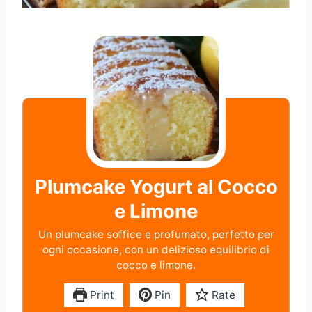
Plumcake Yogurt al Cocco
e Limone
Un plumcake soffice e profumato, perfetto per
ogni occasione, con un delizioso equilibrio di
cocco e limone.
Print
Pin
Rate