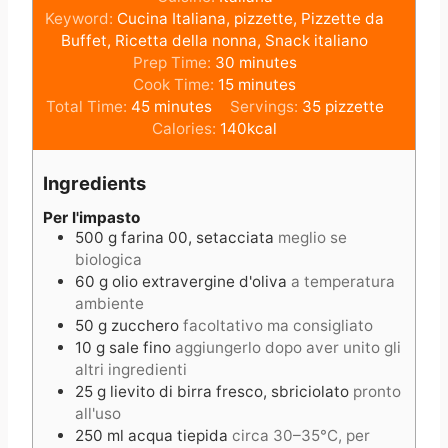
Keyword:
Cucina Italiana, pizzette, Pizzette da
Buffet, Ricetta della nonna, Snack italiano
m
Prep Time:
30
minutes
m
i
Cook Time:
15
minutes
m
i
n
Total Time:
45
minutes
Servings:
35
pizzette
i
n
u
Calories:
140
kcal
n
u
t
u
t
e
Ingredients
t
e
s
e
s
Per l'impasto
500
g
farina 00, setacciata
meglio se
s
biologica
60
g
olio extravergine d'oliva
a temperatura
ambiente
50
g
zucchero
facoltativo ma consigliato
10
g
sale fino
aggiungerlo dopo aver unito gli
altri ingredienti
25
g
lievito di birra fresco, sbriciolato
pronto
all'uso
250
ml
acqua tiepida
circa 30–35°C, per