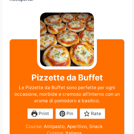
Pizzette da Buffet
Le Pizzette da Buffet sono perfette per ogni
occasione, morbide e cremoso all'interno con un
aroma di pomodoro e basilico.
Print
Pin
Rate
Course:
Antipasto, Aperitivo, Snack
Cuisine:
Italiana