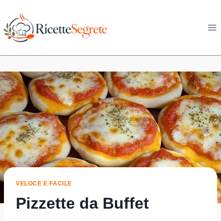
Skip
to
content
VELOCE E FACILE
Pizzette da Buffet