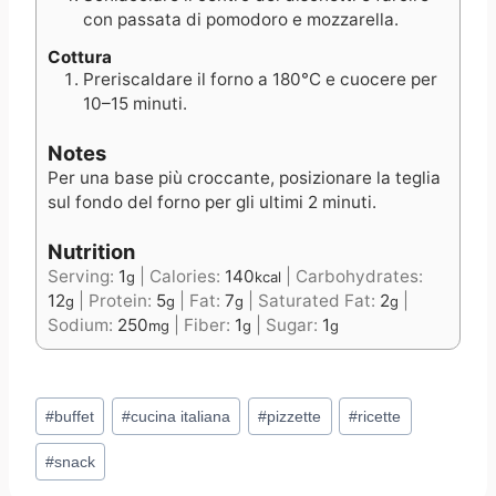
con passata di pomodoro e mozzarella.
Cottura
Preriscaldare il forno a 180°C e cuocere per
10–15 minuti.
Notes
Per una base più croccante, posizionare la teglia
sul fondo del forno per gli ultimi 2 minuti.
Nutrition
Serving:
1
|
Calories:
140
|
Carbohydrates:
g
kcal
12
|
Protein:
5
|
Fat:
7
|
Saturated Fat:
2
|
g
g
g
g
Sodium:
250
|
Fiber:
1
|
Sugar:
1
mg
g
g
Post
#
buffet
#
cucina italiana
#
pizzette
#
ricette
Tags:
#
snack