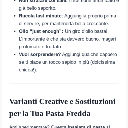
Non strafare col sale:
Il salmone affumicato è
già bello saporito.
Rucola last minute:
Aggiungila proprio prima
di servire, per mantenerla bella croccante.
Olio “just enough”:
Un giro d’olio basta!
L’importante è che sia davvero buono, magari
profumato e fruttato.
Vuoi sorprendere?
Aggiungi qualche cappero
se ti piace un tocco sapido in più (dolcissima
chicca!).
Varianti Creative e Sostituzioni
per la Tua Pasta Fredda
Ami sperimentare? Questa
insalata di pasta
si