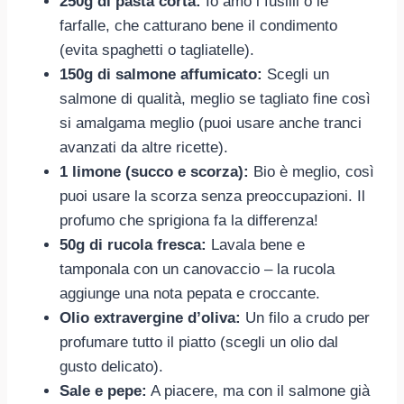
250g di pasta corta:
Io amo i fusilli o le
farfalle, che catturano bene il condimento
(evita spaghetti o tagliatelle).
150g di salmone affumicato:
Scegli un
salmone di qualità, meglio se tagliato fine così
si amalgama meglio (puoi usare anche tranci
avanzati da altre ricette).
1 limone (succo e scorza):
Bio è meglio, così
puoi usare la scorza senza preoccupazioni. Il
profumo che sprigiona fa la differenza!
50g di rucola fresca:
Lavala bene e
tamponala con un canovaccio – la rucola
aggiunge una nota pepata e croccante.
Olio extravergine d’oliva:
Un filo a crudo per
profumare tutto il piatto (scegli un olio dal
gusto delicato).
Sale e pepe:
A piacere, ma con il salmone già