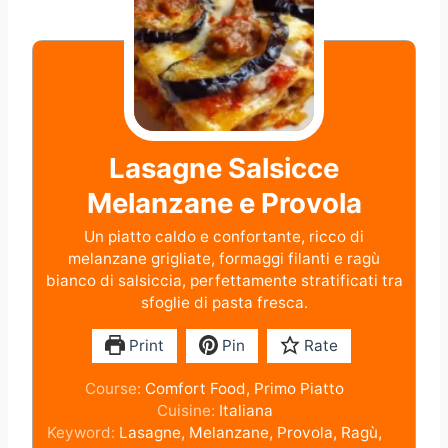
Lasagne Salsicce
Melanzane e Provola
Un piatto caldo e confortante, ricco di
melanzane grigliate, formaggi filanti e ragù
bianco di salsiccia, perfettamente stratificati tra
sfoglie di pasta fresca.
Print
Pin
Rate
Course:
Comfort Food, Primo Piatto
Cuisine:
Italiana
Keyword:
Lasagne, Melanzane, Provola, Ragù,