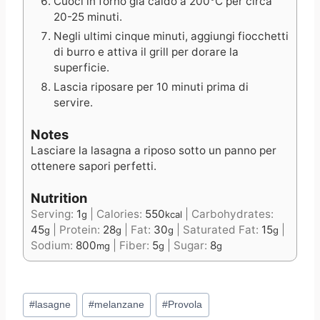
Cuoci in forno già caldo a 200°C per circa
20-25 minuti.
Negli ultimi cinque minuti, aggiungi fiocchetti
di burro e attiva il grill per dorare la
superficie.
Lascia riposare per 10 minuti prima di
servire.
Notes
Lasciare la lasagna a riposo sotto un panno per
ottenere sapori perfetti.
Nutrition
Serving:
1
|
Calories:
550
|
Carbohydrates:
g
kcal
45
|
Protein:
28
|
Fat:
30
|
Saturated Fat:
15
|
g
g
g
g
Sodium:
800
|
Fiber:
5
|
Sugar:
8
mg
g
g
Post
#
lasagne
#
melanzane
#
Provola
Tags: