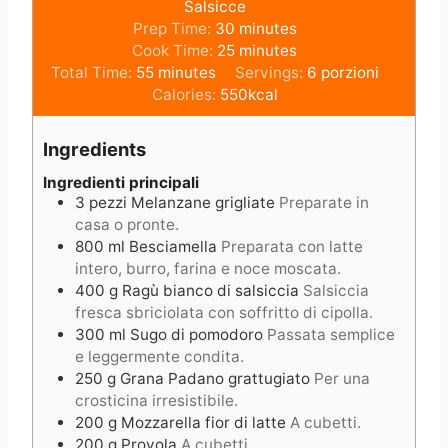
Salsicce
m
Prep Time:
30
minutes
i
m
Cook Time:
25
minutes
m
n
i
Total Time:
55
minutes
Servings:
6
porzioni
i
u
n
Calories:
550
kcal
n
t
u
u
e
t
Ingredients
t
s
e
e
s
Ingredienti principali
3
pezzi
Melanzane grigliate
Preparate in
s
casa o pronte.
800
ml
Besciamella
Preparata con latte
intero, burro, farina e noce moscata.
400
g
Ragù bianco di salsiccia
Salsiccia
fresca sbriciolata con soffritto di cipolla.
300
ml
Sugo di pomodoro
Passata semplice
e leggermente condita.
250
g
Grana Padano grattugiato
Per una
crosticina irresistibile.
200
g
Mozzarella fior di latte
A cubetti.
200
g
Provola
A cubetti.