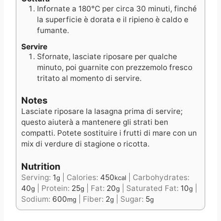
Infornate a 180°C per circa 30 minuti, finché
la superficie è dorata e il ripieno è caldo e
fumante.
Servire
Sfornate, lasciate riposare per qualche
minuto, poi guarnite con prezzemolo fresco
tritato al momento di servire.
Notes
Lasciate riposare la lasagna prima di servire;
questo aiuterà a mantenere gli strati ben
compatti. Potete sostituire i frutti di mare con un
mix di verdure di stagione o ricotta.
Nutrition
Serving:
1
|
Calories:
450
|
Carbohydrates:
g
kcal
40
|
Protein:
25
|
Fat:
20
|
Saturated Fat:
10
|
g
g
g
g
Sodium:
600
|
Fiber:
2
|
Sugar:
5
mg
g
g