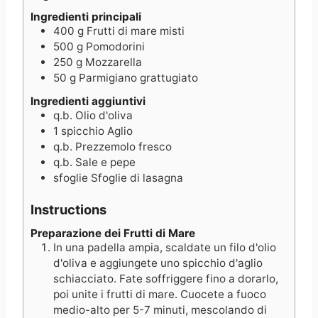
t
s
e
e
s
Ingredienti principali
400
g
Frutti di mare misti
s
500
g
Pomodorini
250
g
Mozzarella
50
g
Parmigiano grattugiato
Ingredienti aggiuntivi
q.b.
Olio d'oliva
1
spicchio
Aglio
q.b.
Prezzemolo fresco
q.b.
Sale e pepe
sfoglie
Sfoglie di lasagna
Instructions
Preparazione dei Frutti di Mare
In una padella ampia, scaldate un filo d'olio
d'oliva e aggiungete uno spicchio d'aglio
schiacciato. Fate soffriggere fino a dorarlo,
poi unite i frutti di mare. Cuocete a fuoco
medio-alto per 5-7 minuti, mescolando di