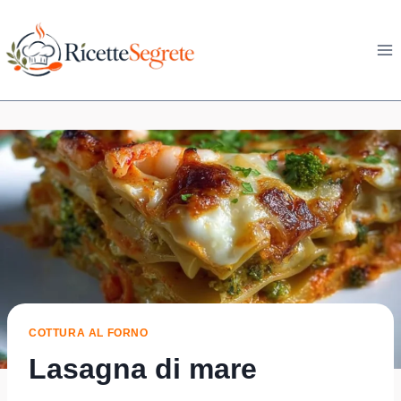
Skip
to
content
COTTURA AL FORNO
Lasagna di mare