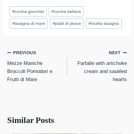
Post
#
cucina gourmet
#
cucina italiana
Tags:
#
lasagna di mare
#
piatti di pesce
#
ricetta lasagna
Post
PREVIOUS
NEXT
Mezze Maniche
Farfalle with artichoke
navigation
Broccoli Pomodori e
cream and sautéed
Frutti di Mare
hearts
Similar Posts