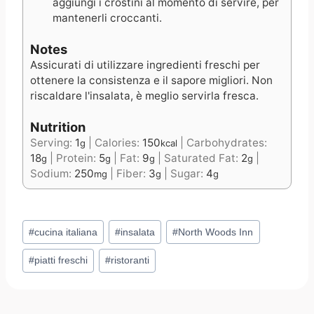
aggiungi i crostini al momento di servire, per
mantenerli croccanti.
Notes
Assicurati di utilizzare ingredienti freschi per
ottenere la consistenza e il sapore migliori. Non
riscaldare l'insalata, è meglio servirla fresca.
Nutrition
Serving:
1
|
Calories:
150
|
Carbohydrates:
g
kcal
18
|
Protein:
5
|
Fat:
9
|
Saturated Fat:
2
|
g
g
g
g
Sodium:
250
|
Fiber:
3
|
Sugar:
4
mg
g
g
Post
#
cucina italiana
#
insalata
#
North Woods Inn
Tags:
#
piatti freschi
#
ristoranti