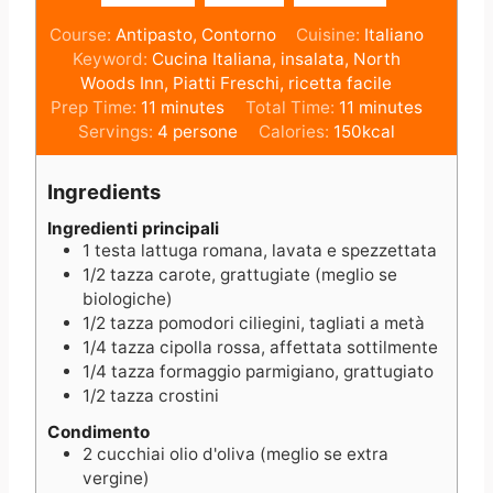
Course:
Antipasto, Contorno
Cuisine:
Italiano
Keyword:
Cucina Italiana, insalata, North
Woods Inn, Piatti Freschi, ricetta facile
m
m
Prep Time:
11
minutes
Total Time:
11
minutes
i
i
Servings:
4
persone
Calories:
150
kcal
n
n
u
u
Ingredients
t
t
e
e
Ingredienti principali
1
testa
lattuga romana, lavata e spezzettata
s
s
1/2
tazza
carote, grattugiate (meglio se
biologiche)
1/2
tazza
pomodori ciliegini, tagliati a metà
1/4
tazza
cipolla rossa, affettata sottilmente
1/4
tazza
formaggio parmigiano, grattugiato
1/2
tazza
crostini
Condimento
2
cucchiai
olio d'oliva (meglio se extra
vergine)