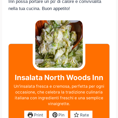
Inn possa portare un po’ di calore e convivialità
nella tua cucina. Buon appetito!
Insalata North Woods Inn
Un'insalata fresca e cremosa, perfetta per ogni
occasione, che celebra la tradizione culinaria
italiana con ingredienti freschi e una semplice
vinaigrette.
Print
Pin
Rate