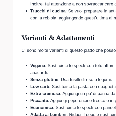
Inoltre, fai attenzione a non sovraccaricare
Trucchi di cucina
: Se vuoi preparare in an
con la robiola, aggiungendo quest’ultima al 
Varianti & Adattamenti
Ci sono molte varianti di questo piatto che posson
Vegana
: Sostituisci lo speck con tofu affum
anacardi.
Senza glutine
: Usa fusilli di riso o legumi.
Low carb
: Sostituisci la pasta con spaghett
Extra cremosa
: Aggiungi un po’ di panna da
Piccante
: Aggiungi peperoncino fresco o in 
Economica
: Sostituisci lo speck con pancet
Adatta ai bambini
: Riduci il pepe e sostitui