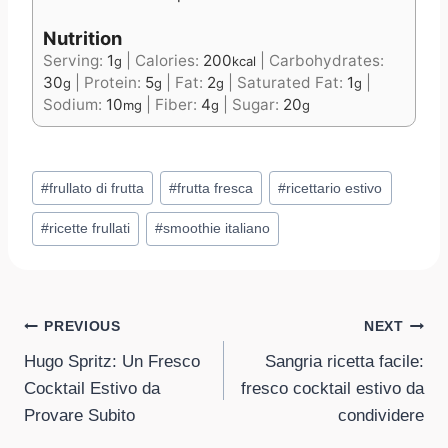
Nutrition
Serving:
1
|
Calories:
200
|
Carbohydrates:
g
kcal
30
|
Protein:
5
|
Fat:
2
|
Saturated Fat:
1
|
g
g
g
g
Sodium:
10
|
Fiber:
4
|
Sugar:
20
mg
g
g
Post
#
frullato di frutta
#
frutta fresca
#
ricettario estivo
Tags:
#
ricette frullati
#
smoothie italiano
Post
PREVIOUS
NEXT
Hugo Spritz: Un Fresco
Sangria ricetta facile:
navigation
Cocktail Estivo da
fresco cocktail estivo da
Provare Subito
condividere