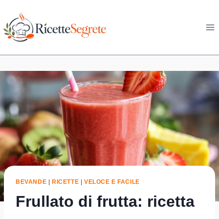
Skip
to
content
BEVANDE
|
RICETTE
|
VELOCE E FACILE
Frullato di frutta: ricetta