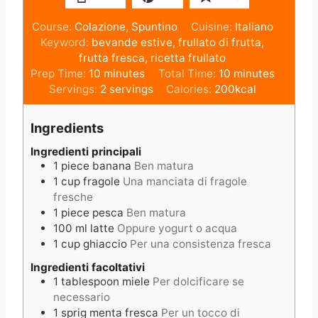
Course:
Colazione, Spuntino
Cuisine:
Italiano
Keyword:
bevande estive, frullato di frutta,
frutta fresca, ricetta frullato
m
m
Prep Time:
10
minutes
Total Time:
10
minutes
i
i
Servings:
2
servings
Calories:
200
kcal
n
n
u
u
Ingredients
t
t
e
e
Ingredienti principali
1
piece
banana
Ben matura
s
s
1
cup
fragole
Una manciata di fragole
fresche
1
piece
pesca
Ben matura
100
ml
latte
Oppure yogurt o acqua
1
cup
ghiaccio
Per una consistenza fresca
Ingredienti facoltativi
1
tablespoon
miele
Per dolcificare se
necessario
1
sprig
menta fresca
Per un tocco di