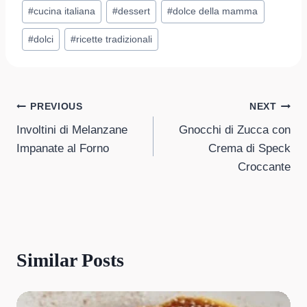
Post
#
cucina italiana
#
dessert
#
dolce della mamma
Tags:
#
dolci
#
ricette tradizionali
Post
PREVIOUS
NEXT
Involtini di Melanzane
Gnocchi di Zucca con
navigation
Impanate al Forno
Crema di Speck
Croccante
Similar Posts