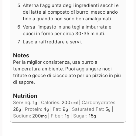
Alterna l'aggiunta degli ingredienti secchi e
del latte al composto di burro, mescolando
fino a quando non sono ben amalgamati.
Versa l'impasto in una teglia imburrata e
cuoci in forno per circa 30-35 minuti.
Lascia raffreddare e servi.
Notes
Per la miglior consistenza, usa burro a
temperatura ambiente. Puoi aggiungere noci
tritate o gocce di cioccolato per un pizzico in più
di sapore.
Nutrition
Serving:
1
|
Calories:
200
|
Carbohydrates:
g
kcal
28
|
Protein:
4
|
Fat:
9
|
Saturated Fat:
5
|
g
g
g
g
Sodium:
200
|
Fiber:
1
|
Sugar:
15
mg
g
g