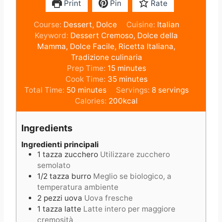
Print
Pin
Rate
Course:
Dessert, Dolce
Cuisine:
Italian
Keyword:
Dessert Cremoso, Dolce della
Mamma, Dolce Facile, Ricetta Italiana,
Tradizione culinaria
m
Prep Time:
15
minutes
i
m
Cook Time:
35
minutes
m
n
i
Total Time:
50
minutes
Servings:
8
servings
i
u
n
Calories:
200
kcal
n
t
u
u
e
t
Ingredients
t
s
e
e
s
Ingredienti principali
1
tazza
zucchero
Utilizzare zucchero
s
semolato
1/2
tazza
burro
Meglio se biologico, a
temperatura ambiente
2
pezzi
uova
Uova fresche
1
tazza
latte
Latte intero per maggiore
cremosità