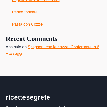
Penne tonnate
Pasta con Cozze
Recent Comments
Annibale
on
Spaghetti con le cozze: Confortante in 6
Passaggi
ricettesegrete