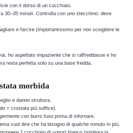
ficie con il dorso di un cucchiaio.
ca 30–35 minuti. Controlla con uno stecchino: deve
gliare e farcire (importantissimo per non sciogliere le
vai, ho aspettato impaziente che si raffreddasse e ho
tura resta perfetta solo su una base fredda.
rostata morbida
glio e danno struttura.
o = crostata più soffice).
germente con burro fuso prima di infornare.
ema vuol dire che ha bisogno di qualche minuto in più.
iungere 1 cucchiaio di yogurt bianco (migliora la