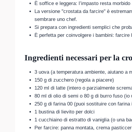
È soffice e leggera: l’impasto resta morbido
La versione "crostata da farcire" è estremam
sembrare uno chef.
Si prepara con ingredienti semplici che proba
È perfetta per coinvolgere i bambini: farcire 
Ingredienti necessari per la c
3 uova (a temperatura ambiente, aiutano a 
150 g di zucchero (regola a piacere)
120 ml di latte (intero o parzialmente screm
80 ml di olio di semi o 80 g di burro fuso (io
250 g di farina 00 (puoi sostituire con farina
1 bustina di lievito per dolci
1 cucchiaino di estratto di vaniglia (o una b
Per farcire: panna montata, crema pasticcera