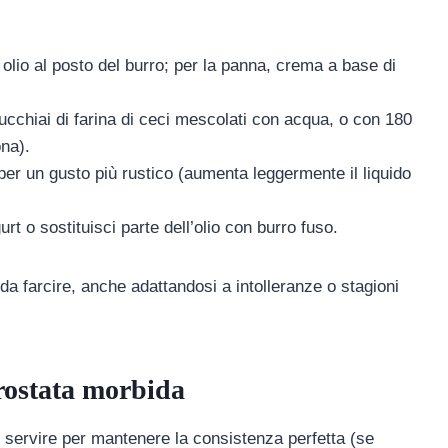
e olio al posto del burro; per la panna, crema a base di
ucchiai di farina di ceci mescolati con acqua, o con 180
na).
e per un gusto più rustico (aumenta leggermente il liquido
rt o sostituisci parte dell’olio con burro fuso.
da farcire, anche adattandosi a intolleranze o stagioni
crostata morbida
di servire per mantenere la consistenza perfetta (se