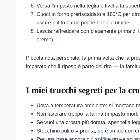
Versa l’impasto nella teglia e livella la super
Cuoci in forno preriscaldato a 180°C per cir
uscire pulito o con poche briciole umide.
Lascia raffreddare completamente prima di ta
creme).
Piccola nota personale: la prima volta che la pro
imparato che il riposo è parte del rito — la farci
I miei trucchi segreti per la c
Uova a temperatura ambiente: si montano me
Non lavorare troppo la farina (impasto morbid
Se vuoi una crosta più dorata, spennella leg
Stecchino pulito = pronta; se è umido con cr
Per una base ancora più soffice prova ad agg