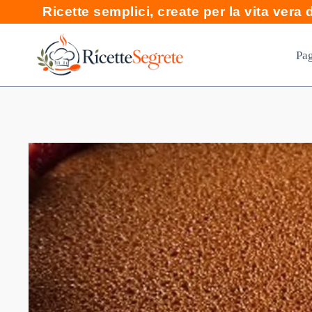
Skip
Ricette semplici, create per la vita vera di
to
content
Pag