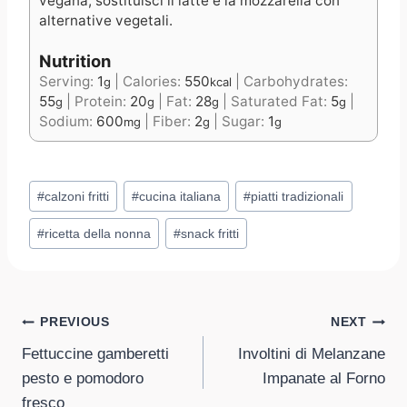
vegana, sostituisci il latte e la mozzarella con
alternative vegetali.
Nutrition
Serving:
1
|
Calories:
550
|
Carbohydrates:
g
kcal
55
|
Protein:
20
|
Fat:
28
|
Saturated Fat:
5
|
g
g
g
g
Sodium:
600
|
Fiber:
2
|
Sugar:
1
mg
g
g
Post
#
calzoni fritti
#
cucina italiana
#
piatti tradizionali
Tags:
#
ricetta della nonna
#
snack fritti
Post
PREVIOUS
NEXT
Fettuccine gamberetti
Involtini di Melanzane
navigation
pesto e pomodoro
Impanate al Forno
fresco