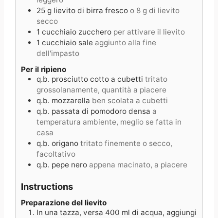
25
g
lievito di birra fresco
o 8 g di lievito
secco
1
cucchiaio
zucchero
per attivare il lievito
1
cucchiaio
sale
aggiunto alla fine
dell'impasto
Per il ripieno
q.b.
prosciutto cotto a cubetti
tritato
grossolanamente, quantità a piacere
q.b.
mozzarella
ben scolata a cubetti
q.b.
passata di pomodoro densa
a
temperatura ambiente, meglio se fatta in
casa
q.b.
origano
tritato finemente o secco,
facoltativo
q.b.
pepe nero
appena macinato, a piacere
Instructions
Preparazione del lievito
In una tazza, versa 400 ml di acqua, aggiungi