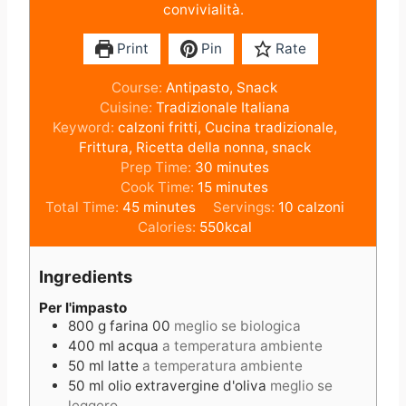
convivialità.
Print
Pin
Rate
Course:
Antipasto, Snack
Cuisine:
Tradizionale Italiana
Keyword:
calzoni fritti, Cucina tradizionale,
Frittura, Ricetta della nonna, snack
m
Prep Time:
30
minutes
m
i
Cook Time:
15
minutes
m
i
n
Total Time:
45
minutes
Servings:
10
calzoni
i
n
u
Calories:
550
kcal
n
u
t
u
t
e
Ingredients
t
e
s
e
s
Per l'impasto
800
g
farina 00
meglio se biologica
s
400
ml
acqua
a temperatura ambiente
50
ml
latte
a temperatura ambiente
50
ml
olio extravergine d'oliva
meglio se
leggero