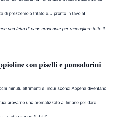
a di prezzemolo tritato e… pronto in tavola!
 con una fetta di pane croccante per raccogliere tutto il
eppioline con piselli e pomodorini
hi minuti, altrimenti si induriscono! Appena diventano
Puoi provarne uno aromatizzato al limone per dare
lta tutti i sapori (fidati!).