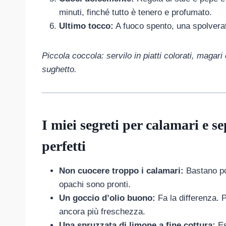
minuti, finché tutto è tenero e profumato.
Ultimo tocco:
A fuoco spento, una spolverat
Piccola coccola: servilo in piatti colorati, magari
sughetto.
I miei segreti per calamari e s
perfetti
Non cuocere troppo i calamari:
Bastano poc
opachi sono pronti.
Un goccio d’olio buono:
Fa la differenza. 
ancora più freschezza.
Una spruzzata di limone a fine cottura:
Esa