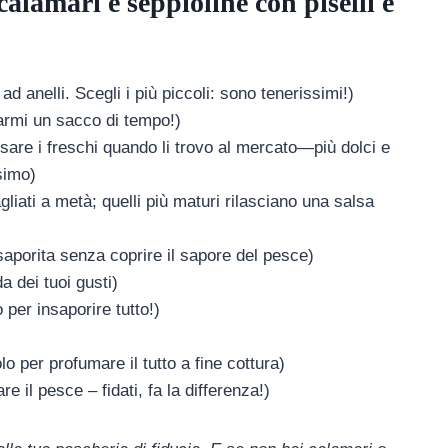
calamari e seppioline con piselli e
 ad anelli. Scegli i più piccoli: sono tenerissimi!)
sparmi un sacco di tempo!)
sare i freschi quando li trovo al mercato—più dolci e
simo)
gliati a metà; quelli più maturi rilasciano una salsa
saporita senza coprire il sapore del pesce)
a dei tuoi gusti)
per insaporire tutto!)
 per profumare il tutto a fine cottura)
e il pesce – fidati, fa la differenza!)