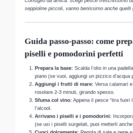
Consiglio da amica: scegli pesce freschissimo dal
seppioline piccoli, vanno benissimo anche quelli g
Guida passo-passo: come prepa
piselli e pomodorini perfetti
Prepara la base:
Scalda l’olio in una padella
piano (se vuoi, aggiungi un pizzico d’acqua 
Aggiungi i frutti di mare:
Versa calamari e s
rosolare 2-3 minuti, girando spesso.
Sfuma col vino:
Appena il pesce “tira fuori 
l’alcool.
Arrivano i piselli e i pomodorini:
Incorpora
(se usi i piselli surgelati, puoi metterli a
Cuoci dolcemente:
Regola di sale e pepe e