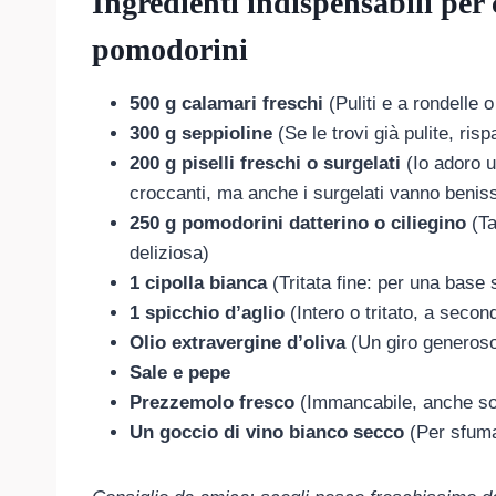
Ingredienti indispensabili per 
pomodorini
500 g calamari freschi
(Puliti e a rondelle o
300 g seppioline
(Se le trovi già pulite, ri
200 g piselli freschi o surgelati
(Io adoro u
croccanti, ma anche i surgelati vanno benis
250 g pomodorini datterino o ciliegino
(Ta
deliziosa)
1 cipolla bianca
(Tritata fine: per una base 
1 spicchio d’aglio
(Intero o tritato, a second
Olio extravergine d’oliva
(Un giro generoso 
Sale e pepe
Prezzemolo fresco
(Immancabile, anche solo
Un goccio di vino bianco secco
(Per sfumar