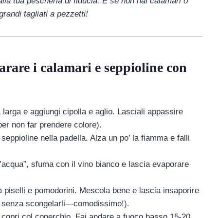
la tua pescheria di fiducia. E se non hai calamari o
randi tagliati a pezzetti!
rare i calamari e seppioline con
 larga e aggiungi cipolla e aglio. Lasciali appassire
per non far prendere colore).
eppioline nella padella. Alza un po’ la fiamma e falli
l’acqua”, sfuma con il vino bianco e lascia evaporare
 piselli e pomodorini. Mescola bene e lascia insaporire
nche senza scongelarli—comodissimo!).
 copri col coperchio. Fai andare a fuoco basso 15-20