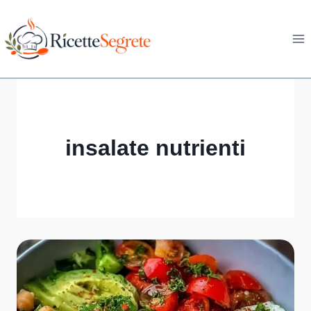
Skip
to
content
insalate nutrienti